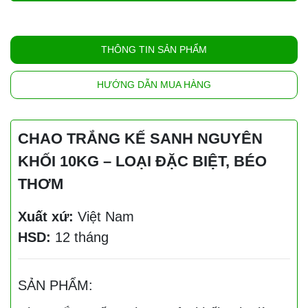
THÔNG TIN SẢN PHẨM
HƯỚNG DẪN MUA HÀNG
CHAO TRẮNG KẾ SANH NGUYÊN
KHỐI 10KG – LOẠI ĐẶC BIỆT, BÉO
THƠM
Xuất xứ:
Việt Nam
HSD:
12 tháng
SẢN PHẨM: