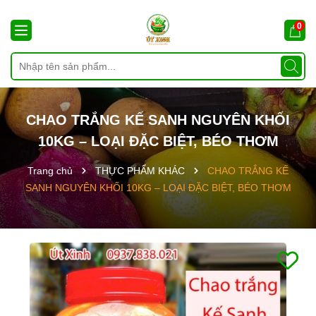
0
CHAO TRẮNG KẾ SANH NGUYÊN KHỐI
10KG – LOẠI ĐẶC BIỆT, BÉO THƠM
Trang chủ
THỰC PHẨM KHÁC
CHAO TRẮNG KẾ
SANH NGUYÊN KHỐI 10KG – LOẠI ĐẶC BIỆT, BÉO THƠM