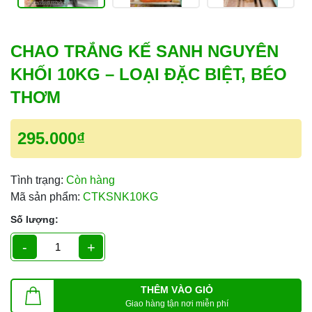
CHAO TRẮNG KẾ SANH NGUYÊN
KHỐI 10KG – LOẠI ĐẶC BIỆT, BÉO
THƠM
295.000₫
Tình trạng:
Còn hàng
Mã sản phẩm:
CTKSNK10KG
Số lượng:
-
+
THÊM VÀO GIỎ
Giao hàng tận nơi miễn phí