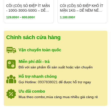
CỒI (CÒI) SÒ ĐIỆP ÍT MẶN
CÒI (CỒI) SÒ ĐIỆP KHÔ ÍT
Nêm nếm món chay, món mặn
- 100G-300G-500G – DỄ
MẶN 1KG – DỄ NÊM NẾM,
NÊM NẾM, PHỐI VỊ - MÃ
PHỐI VỊ - MÃ A700
129.000₫ ~ 600.000₫
1.100.000₫
Kho, xào, nấu lẩu, nấu mì, món Hoa
A700
Dùng cho quán ăn, nhà hàng, bếp chay
Chính sách cửa hàng
BẢO QUẢN
Vận chuyển toàn quốc
Đậy kín nắp sau khi sử dụng
Miễn phí đổi - trả
Đối với sản phẩm lỗi sản xuất hoặc vận chuyển
Bảo quản nơi khô ráo, thoáng mát
Hỗ trợ nhanh chóng
Có thể bảo quản mát để dùng lâu hơn
Gọi Hotline:
0937838021
để được hỗ trợ ngay
Ưu đãi combo
Mua theo combo,mùa càng mua nhiều giá càng rẻ
THÔNG TIN CỬA HÀNG GIA VỊ ÚT XINH