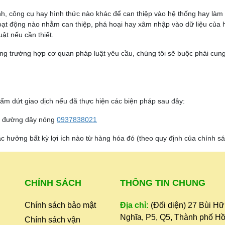
, công cụ hay hình thức nào khác để can thiệp vào hệ thống hay làm 
hoạt động nào nhằm can thiệp, phá hoại hay xâm nhập vào dữ liệu của 
uật nếu cần thiết.
ong trường hợp cơ quan pháp luật yêu cầu, chúng tôi sẽ buộc phải cu
m dứt giao dịch nếu đã thực hiện các biện pháp sau đây:
ua đường dây nóng
0937838021
 hưởng bất kỳ lợi ích nào từ hàng hóa đó (theo quy định của chính sác
CHÍNH SÁCH
THÔNG TIN CHUNG
Chính sách bảo mật
Địa chỉ:
(Đối diện) 27 Bùi H
Nghĩa, P5, Q5, Thành phố Hồ
Chính sách vận