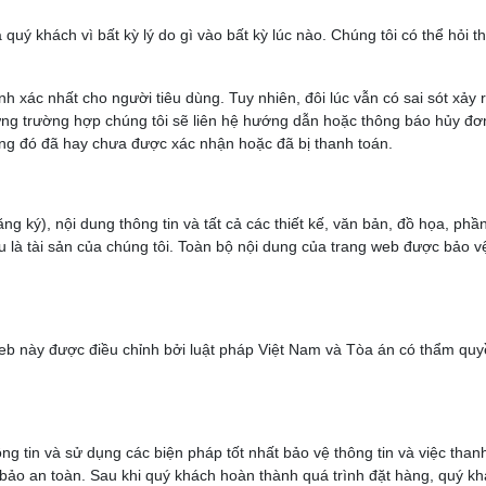
uý khách vì bất kỳ lý do gì vào bất kỳ lúc nào. Chúng tôi có thể hỏi t
ính xác nhất cho người tiêu dùng. Tuy nhiên, đôi lúc vẫn có sai sót xả
o từng trường hợp chúng tôi sẽ liên hệ hướng dẫn hoặc thông báo hủy 
ng đó đã hay chưa được xác nhận hoặc đã bị thanh toán.
ng ký), nội dung thông tin và tất cả các thiết kế, văn bản, đồ họa, p
à tài sản của chúng tôi. Toàn bộ nội dung của trang web được bảo vệ
web này được điều chỉnh bởi luật pháp Việt Nam và Tòa án có thẩm quyề
ông tin và sử dụng các biện pháp tốt nhất bảo vệ thông tin và việc tha
ảo an toàn. Sau khi quý khách hoàn thành quá trình đặt hàng, quý khá