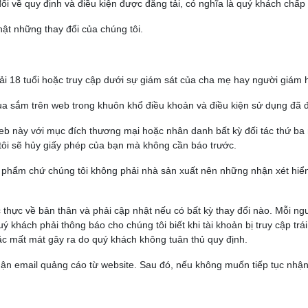
đổi về quy định và điều kiện được đăng tải, có nghĩa là quý khách chấp
ật những thay đổi của chúng tôi.
phải 18 tuổi hoặc truy cập dưới sự giám sát của cha mẹ hay người giám
ua sắm trên web trong khuôn khổ điều khoản và điều kiện sử dụng đã đ
eb này với mục đích thương mại hoặc nhân danh bất kỳ đối tác thứ b
tôi sẽ hủy giấy phép của bạn mà không cần báo trước.
 phẩm chứ chúng tôi không phải nhà sản xuất nên những nhận xét hiển 
 thực về bản thân và phải cập nhật nếu có bất kỳ thay đổi nào. Mỗi ngư
khách phải thông báo cho chúng tôi biết khi tài khoản bị truy cập trá
hoặc mất mát gây ra do quý khách không tuân thủ quy định.
hận email quảng cáo từ website. Sau đó, nếu không muốn tiếp tục nhận