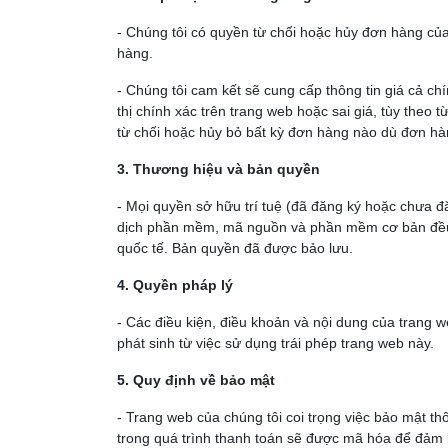
- Chúng tôi có quyền từ chối hoặc hủy đơn hàng của q
hàng.
- Chúng tôi cam kết sẽ cung cấp thông tin giá cả ch
thị chính xác trên trang web hoặc sai giá, tùy the
từ chối hoặc hủy bỏ bất kỳ đơn hàng nào dù đơn hà
3. Thương hiệu và bản quyền
- Mọi quyền sở hữu trí tuệ (đã đăng ký hoặc chưa đă
dịch phần mềm, mã nguồn và phần mềm cơ bản đều l
quốc tế. Bản quyền đã được bảo lưu.
4. Quyền pháp lý
- Các điều kiện, điều khoản và nội dung của trang 
phát sinh từ việc sử dụng trái phép trang web này.
5. Quy định về bảo mật
- Trang web của chúng tôi coi trọng việc bảo mật th
trong quá trình thanh toán sẽ được mã hóa để đảm b