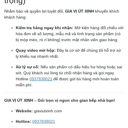
trọng)
Nhằm bảo vệ quyền lợi tuyệt đối,
GIA VỊ ÚT XINH
khuyến khích
khách hàng:
Kiểm tra hàng ngay khi nhận:
Mở kiện hàng đối chiếu với
hóa đơn về số lượng, mẫu mã và tình trạng sản phẩm (có
bị móp méo, rò rỉ không) trước mặt nhân viên giao hàng.
Quay video mở hộp:
Đây là cơ sở để chúng tôi hỗ trợ xử
lý khiếu nại nhanh nhất.
Xử lý sự cố:
Nếu sản phẩm có dấu hiệu hư hỏng hoặc sai
sót, Quý khách vui lòng từ chối nhận hàng và gọi ngay
Hotline
0937838021
để được gửi bù hàng mới hoàn toàn
miễn phí.
GIA VỊ ÚT XINH – Gói trọn vị ngon cho gian bếp nhà bạn!
Website:
giaviutxinh.com
Hotline:
0937838021