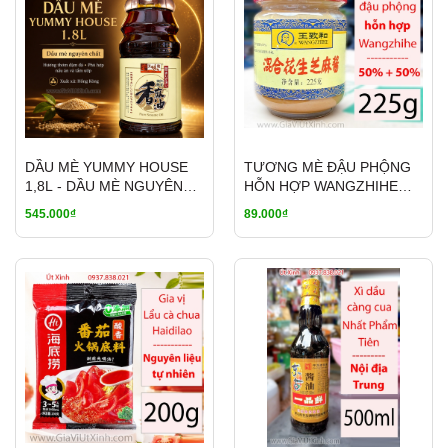
DẦU MÈ YUMMY HOUSE
TƯƠNG MÈ ĐẬU PHỘNG
1,8L - DẦU MÈ NGUYÊN
HỖN HỢP WANGZHIHE
CHẤT HONG KONG
225G - TỶ LỆ 50-50
545.000₫
89.000₫