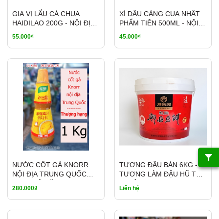
GIA VỊ LẨU CÀ CHUA
XÌ DẦU CÀNG CUA NHẤT
HAIDILAO 200G - NỘI ĐỊA
PHẨM TIÊN 500ML - NỘI
TRUNG
ĐỊA TRUNG
55.000₫
45.000₫
NƯỚC CỐT GÀ KNORR
TƯƠNG ĐẬU BẢN 6KG -
NỘI ĐỊA TRUNG QUỐC
TƯƠNG LÀM ĐẬU HŨ TỨ
1KG - CÔ ĐẶC THƯỢNG
XUYÊN
280.000₫
Liên hệ
HẠNG