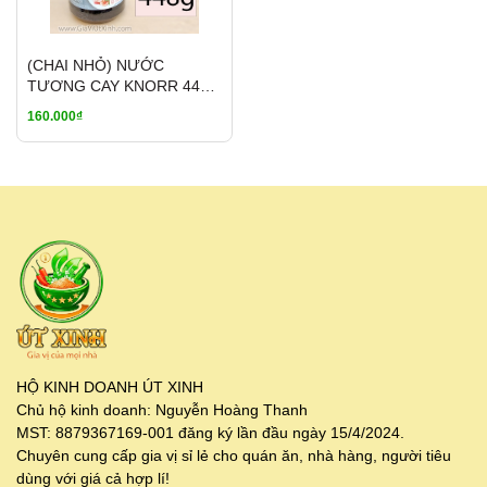
(CHAI NHỎ) NƯỚC
TƯƠNG CAY KNORR 448G
- XÌ DẦU HẢI SẢN NỘI ĐỊA
160.000₫
TRUNG
HỘ KINH DOANH ÚT XINH
Chủ hộ kinh doanh: Nguyễn Hoàng Thanh
MST: 8879367169-001 đăng ký lần đầu ngày 15/4/2024.
Chuyên cung cấp gia vị sỉ lẻ cho quán ăn, nhà hàng, người tiêu
dùng với giá cả hợp lí!