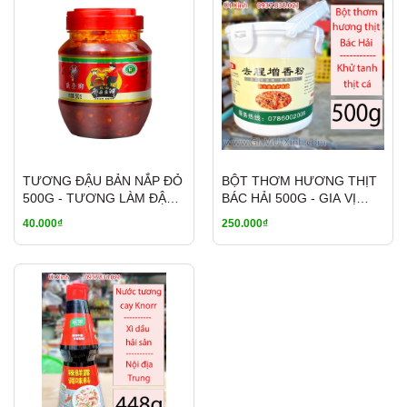
TƯƠNG ĐẬU BẢN NẮP ĐỎ
BỘT THƠM HƯƠNG THỊT
500G - TƯƠNG LÀM ĐẬU
BÁC HẢI 500G - GIA VỊ
HỦ TỨ XUYÊN - PIXIAN
KHỬ TANH THỊT CÁ
40.000₫
250.000₫
DOUBAN