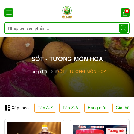
0
SỐT - TƯƠNG MÓN HOA
Trang chủ
SỐT - TƯƠNG MÓN HOA
Tên A-Z
Tên Z-A
Hàng mới
Giá thấp
Xếp theo: