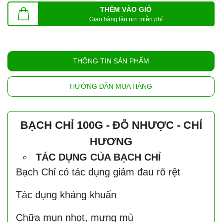
THÊM VÀO GIỎ
Giao hàng tận nơi miễn phí
THÔNG TIN SẢN PHẨM
HƯỚNG DẪN MUA HÀNG
BẠCH CHỈ 100G - ĐỖ NHƯỢC - CHỈ
HƯƠNG
TÁC DỤNG CỦA BẠCH CHỈ
Bạch Chỉ có tác dụng giảm đau rõ rệt
Tác dụng kháng khuẩn
Chữa mụn nhọt, mưng mủ