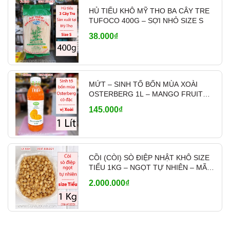
HỦ TIẾU KHÔ MỸ THO BA CÂY TRE
TUFOCO 400G – SỢI NHỎ SIZE S
38.000₫
MỨT – SINH TỐ BỐN MÙA XOÀI
OSTERBERG 1L – MANGO FRUIT
CRUSH PHA CHẾ
145.000₫
CỒI (CÒI) SÒ ĐIỆP NHẬT KHÔ SIZE
TIỂU 1KG – NGỌT TỰ NHIÊN – MÃ
A1200
2.000.000₫