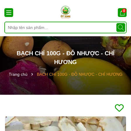
0
BẠCH CHỈ 100G - ĐỖ NHƯỢC - CHỈ
HƯƠNG
Trang chủ
BẠCH CHỈ 100G - ĐỖ NHƯỢC - CHỈ HƯƠNG