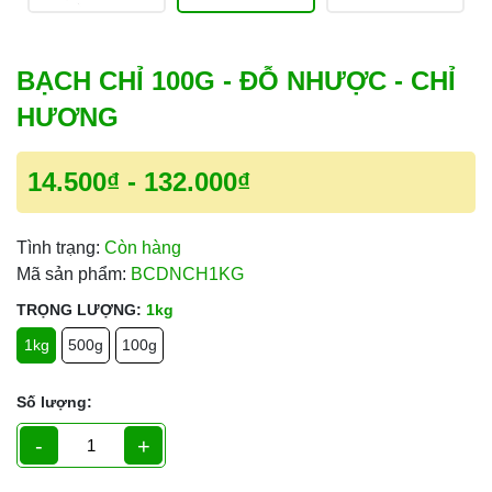
BẠCH CHỈ 100G - ĐỖ NHƯỢC - CHỈ
HƯƠNG
14.500₫
-
132.000₫
Tình trạng:
Còn hàng
Mã sản phẩm:
BCDNCH1KG
TRỌNG LƯỢNG:
1kg
1kg
500g
100g
Số lượng:
-
+