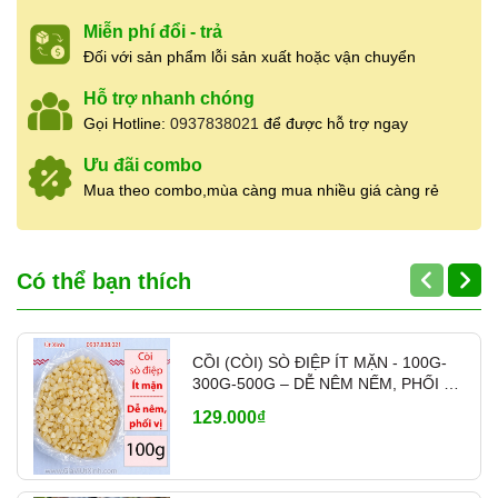
Giờ mở cửa:
7:00 – 19:00
(mở cửa hằng
Miễn phí đổi - trả
ngày, không nghỉ)
Đối với sản phẩm lỗi sản xuất hoặc vận chuyển
Mã vạch sản phẩm:
8938563129031
Cửa hàng nhận
báo giá sỉ
cho khách mua số
Hỗ trợ nhanh chóng
lượng lớn, cung cấp hàng ổn định cho
nhà hàng,
Gọi Hotline:
0937838021
để được hỗ trợ ngay
quán ăn, đối tác lâu dài
. Có hỗ trợ
ship tỉnh
qua chành xe, nhà xe
khi khách mua nhiều,
Ưu đãi combo
giao hàng nhanh và linh hoạt theo nhu cầu.
Mua theo combo,mùa càng mua nhiều giá càng rẻ
👉
Liên hệ báo giá sỉ & tư vấn:
0937.838.021
Có thể bạn thích
CỒI (CÒI) SÒ ĐIỆP ÍT MẶN - 100G-
300G-500G – DỄ NÊM NẾM, PHỐI VỊ
- MÃ A700
129.000₫