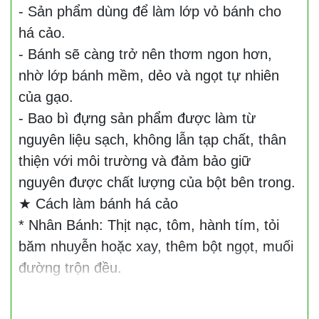
- Sản phẩm dùng để làm lớp vỏ bánh cho
há cảo.
- Bánh sẽ càng trở nên thơm ngon hơn,
nhờ lớp bánh mềm, dẻo và ngọt tự nhiên
của gạo.
- Bao bì đựng sản phẩm được làm từ
nguyên liệu sạch, không lẫn tạp chất, thân
thiện với môi trường và đảm bảo giữ
nguyên được chất lượng của bột bên trong.
★ Cách làm bánh há cảo
* Nhân Bánh: Thịt nạc, tôm, hành tím, tỏi
băm nhuyễn hoặc xay, thêm bột ngọt, muối
đường trộn đều.
* Vỏ bánh : Hòa 1 gói bột 400g với 500 ml
nuosc quậy đều (chừa lại 3 muỗng canh bột