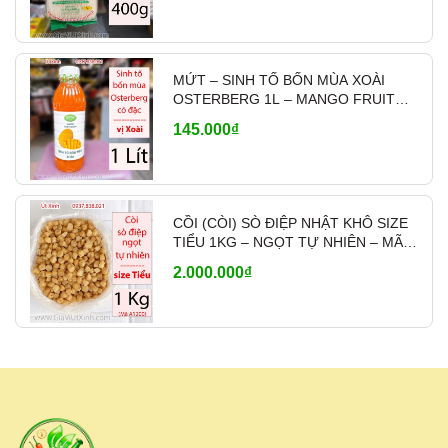
giao hàng nhanh và linh hoạt theo nhu cầu.
👉
Liên hệ báo giá sỉ & tư vấn:
0937.838.021
MỨT – SINH TỐ BỐN MÙA XOÀI
OSTERBERG 1L – MANGO FRUIT
CRUSH PHA CHẾ
145.000₫
CỒI (CÒI) SÒ ĐIỆP NHẬT KHÔ SIZE
TIỂU 1KG – NGỌT TỰ NHIÊN – MÃ
A1200
2.000.000₫