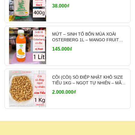
38.000₫
MỨT – SINH TỐ BỐN MÙA XOÀI
OSTERBERG 1L – MANGO FRUIT
CRUSH PHA CHẾ
145.000₫
CỒI (CÒI) SÒ ĐIỆP NHẬT KHÔ SIZE
TIỂU 1KG – NGỌT TỰ NHIÊN – MÃ
A1200
2.000.000₫