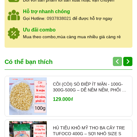
Đối với sản phẩm lỗi sản xuất hoặc vận chuyển
👉
Liên hệ báo giá sỉ & tư vấn:
0937.838.021
Hỗ trợ nhanh chóng
Gọi Hotline:
0937838021
để được hỗ trợ ngay
Ưu đãi combo
Mua theo combo,mùa càng mua nhiều giá càng rẻ
Có thể bạn thích
CỒI (CÒI) SÒ ĐIỆP ÍT MẶN - 100G-
300G-500G – DỄ NÊM NẾM, PHỐI VỊ
- MÃ A700
129.000₫
HỦ TIẾU KHÔ MỸ THO BA CÂY TRE
TUFOCO 400G – SỢI NHỎ SIZE S