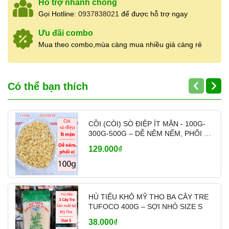
Hỗ trợ nhanh chóng
Gọi Hotline:
0937838021
để được hỗ trợ ngay
Ưu đãi combo
Mua theo combo,mùa càng mua nhiều giá càng rẻ
Có thể bạn thích
CỒI (CÒI) SÒ ĐIỆP ÍT MẶN - 100G-
300G-500G – DỄ NÊM NẾM, PHỐI VỊ
- MÃ A700
129.000₫
HỦ TIẾU KHÔ MỸ THO BA CÂY TRE
TUFOCO 400G – SỢI NHỎ SIZE S
38.000₫