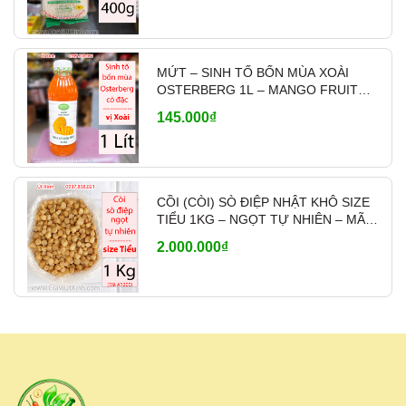
MỨT – SINH TỐ BỐN MÙA XOÀI
OSTERBERG 1L – MANGO FRUIT
CRUSH PHA CHẾ
145.000₫
CỒI (CÒI) SÒ ĐIỆP NHẬT KHÔ SIZE
TIỂU 1KG – NGỌT TỰ NHIÊN – MÃ
A1200
2.000.000₫