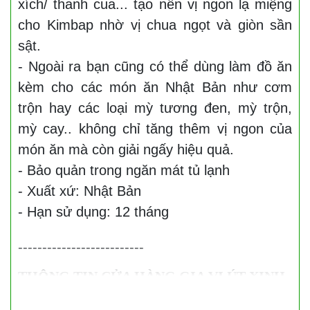
xích/ thanh cua... tạo nên vị ngon lạ miệng
cho Kimbap nhờ vị chua ngọt và giòn sần
sật.
- Ngoài ra bạn cũng có thể dùng làm đồ ăn
kèm cho các món ăn Nhật Bản như cơm
trộn hay các loại mỳ tương đen, mỳ trộn,
mỳ cay.. không chỉ tăng thêm vị ngon của
món ăn mà còn giải ngấy hiệu quả.
- Bảo quản trong ngăn mát tủ lạnh
- Xuất xứ: Nhật Bản
- Hạn sử dụng: 12 tháng
--------------------------
THÔNG TIN CỬA HÀNG GIA VỊ ÚT XINH
Cửa hàng Gia Vị Út Xinh
chuyên cung cấp gia