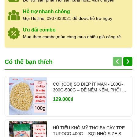
Đối với sản phẩm lỗi sản xuất hoặc vận chuyển
Hỗ trợ nhanh chóng
Gọi Hotline:
0937838021
để được hỗ trợ ngay
Ưu đãi combo
Mua theo combo,mùa càng mua nhiều giá càng rẻ
Có thể bạn thích
CỒI (CÒI) SÒ ĐIỆP ÍT MẶN - 100G-
300G-500G – DỄ NÊM NẾM, PHỐI VỊ
- MÃ A700
129.000₫
HỦ TIẾU KHÔ MỸ THO BA CÂY TRE
TUFOCO 400G – SỢI NHỎ SIZE S