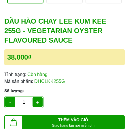
DẦU HÀO CHAY LEE KUM KEE
255G - VEGETARIAN OYSTER
FLAVOURED SAUCE
38.000₫
Tình trạng:
Còn hàng
Mã sản phẩm:
DHCLKK255G
Số lượng:
-
+
THÊM VÀO GIỎ
Giao hàng tận nơi miễn phí