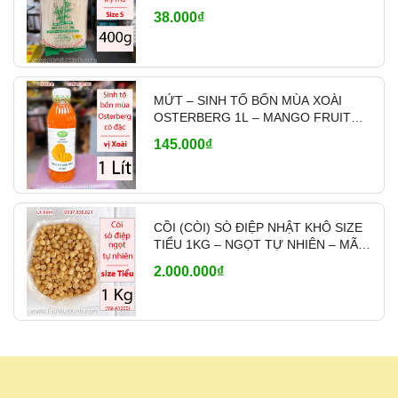
38.000₫
MỨT – SINH TỐ BỐN MÙA XOÀI
OSTERBERG 1L – MANGO FRUIT
CRUSH PHA CHẾ
145.000₫
CỒI (CÒI) SÒ ĐIỆP NHẬT KHÔ SIZE
TIỂU 1KG – NGỌT TỰ NHIÊN – MÃ
A1200
2.000.000₫