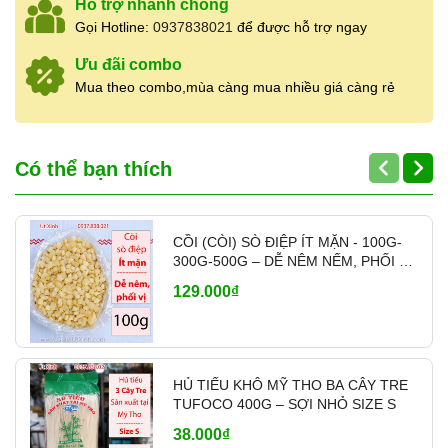
Hỗ trợ nhanh chóng
Gọi Hotline:
0937838021
để được hỗ trợ ngay
Ưu đãi combo
Mua theo combo,mùa càng mua nhiều giá càng rẻ
Có thể bạn thích
CỒI (CÒI) SÒ ĐIỆP ÍT MẶN - 100G-
300G-500G – DỄ NÊM NẾM, PHỐI VỊ
- MÃ A700
129.000₫
HỦ TIẾU KHÔ MỸ THO BA CÂY TRE
TUFOCO 400G – SỢI NHỎ SIZE S
38.000₫