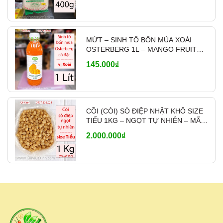
MỨT – SINH TỐ BỐN MÙA XOÀI
OSTERBERG 1L – MANGO FRUIT
CRUSH PHA CHẾ
145.000₫
CỒI (CÒI) SÒ ĐIỆP NHẬT KHÔ SIZE
TIỂU 1KG – NGỌT TỰ NHIÊN – MÃ
A1200
2.000.000₫