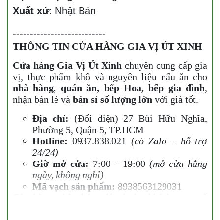
Xuất xứ
: Nhật Bản
---------------------------
THÔNG TIN CỬA HÀNG GIA VỊ ÚT XINH
Cửa hàng Gia Vị Út Xinh
chuyên cung cấp gia
vị, thực phẩm khô và nguyên liệu nấu ăn cho
nhà hàng, quán ăn, bếp Hoa, bếp gia đình
,
nhận bán lẻ và
bán sỉ số lượng lớn
với giá tốt.
Địa chỉ:
(Đối diện) 27 Bùi Hữu Nghĩa,
Phường 5, Quận 5, TP.HCM
Hotline:
0937.838.021
(có Zalo – hỗ trợ
24/24)
Giờ mở cửa:
7:00 – 19:00
(mở cửa hằng
ngày, không nghỉ)
Mã vạch sản phẩm:
8938563129031
Cửa hàng nhận
báo giá sỉ
cho khách mua số
lượng lớn, cung cấp hàng ổn định cho
nhà hàng,