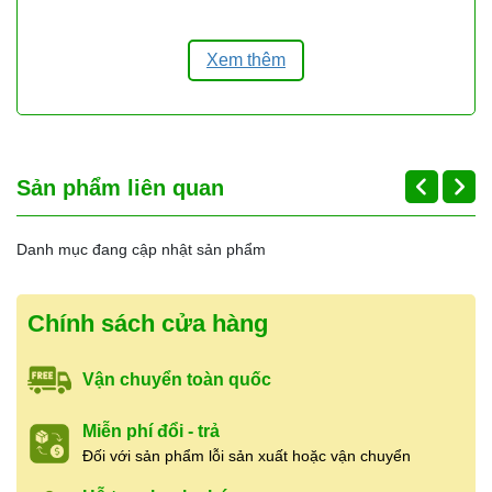
quán ăn, đối tác lâu dài
. Có hỗ trợ
ship tỉnh
qua chành xe, nhà xe
khi khách mua nhiều,
giao hàng nhanh và linh hoạt theo nhu cầu.
Xem thêm
👉
Liên hệ báo giá sỉ & tư vấn:
0937.838.021
Sản phẩm liên quan
Danh mục đang cập nhật sản phẩm
Chính sách cửa hàng
Vận chuyển toàn quốc
Miễn phí đổi - trả
Đối với sản phẩm lỗi sản xuất hoặc vận chuyển