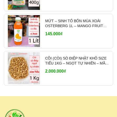
lượng lớn, cung cấp hàng ổn định cho
nhà hàng,
quán ăn, đối tác lâu dài
. Có hỗ trợ
ship tỉnh
qua chành xe, nhà xe
khi khách mua nhiều,
giao hàng nhanh và linh hoạt theo nhu cầu.
MỨT – SINH TỐ BỐN MÙA XOÀI
OSTERBERG 1L – MANGO FRUIT
👉
Liên hệ báo giá sỉ & tư vấn:
0937.838.021
CRUSH PHA CHẾ
145.000₫
CỒI (CÒI) SÒ ĐIỆP NHẬT KHÔ SIZE
TIỂU 1KG – NGỌT TỰ NHIÊN – MÃ
A1200
2.000.000₫