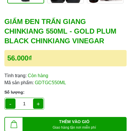
GIẤM ĐEN TRẤN GIANG
CHINKIANG 550ML - GOLD PLUM
BLACK CHINKIANG VINEGAR
56.000₫
Tình trạng:
Còn hàng
Mã sản phẩm:
GDTGC550ML
Số lượng:
-
+
THÊM VÀO GIỎ
Giao hàng tận nơi miễn phí