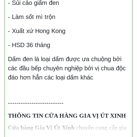
- Sủi cảo giấm đen
- Làm sốt mì trộn
- Xuất xứ Hong Kong
- HSD 36 tháng
Dấm đen là loại dấm được ưa chuộng bởi
các đầu bếp chuyên nghiệp bởi vị chua độc
đáo hơn hẳn các loại dấm khác
--------------------------
THÔNG TIN CỬA HÀNG GIA VỊ ÚT XINH
Cửa hàng Gia Vị Út Xinh
chuyên cung cấp gia
vị, thực phẩm khô và nguyên liệu nấu ăn cho