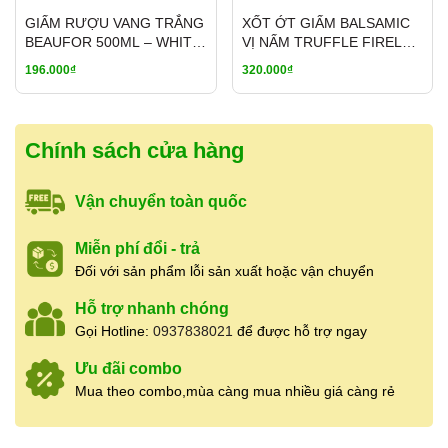
GIẤM RƯỢU VANG TRẮNG
XỐT ỚT GIẤM BALSAMIC
BEAUFOR 500ML – WHITE
VỊ NẤM TRUFFLE FIRELLI
WINE VINEGAR PHÁP 7%
HOT SAUCE 148ML
196.000₫
320.000₫
Chính sách cửa hàng
Vận chuyển toàn quốc
Miễn phí đổi - trả
Đối với sản phẩm lỗi sản xuất hoặc vận chuyển
Hỗ trợ nhanh chóng
Gọi Hotline:
0937838021
để được hỗ trợ ngay
Ưu đãi combo
Mua theo combo,mùa càng mua nhiều giá càng rẻ