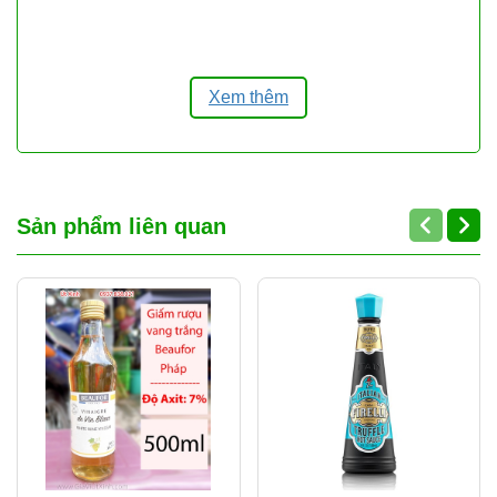
nhà hàng, quán ăn, bếp Hoa, bếp gia đình
,
nhận bán lẻ và
bán sỉ số lượng lớn
với giá tốt.
Địa chỉ:
(Đối diện) 27 Bùi Hữu Nghĩa,
Xem thêm
Phường 5, Quận 5, TP.HCM
Hotline:
0937.838.021
(có Zalo – hỗ trợ
24/24)
Giờ mở cửa:
7:00 – 19:00
(mở cửa hằng
ngày, không nghỉ)
Sản phẩm liên quan
Mã vạch sản phẩm:
8938563129031
Cửa hàng nhận
báo giá sỉ
cho khách mua số
lượng lớn, cung cấp hàng ổn định cho
nhà hàng,
quán ăn, đối tác lâu dài
. Có hỗ trợ
ship tỉnh
qua chành xe, nhà xe
khi khách mua nhiều,
giao hàng nhanh và linh hoạt theo nhu cầu.
👉
Liên hệ báo giá sỉ & tư vấn:
0937.838.021