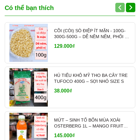
Có thể bạn thích
CỒI (CÒI) SÒ ĐIỆP ÍT MẶN - 100G-
300G-500G – DỄ NÊM NẾM, PHỐI VỊ
- MÃ A700
129.000₫
HỦ TIẾU KHÔ MỸ THO BA CÂY TRE
TUFOCO 400G – SỢI NHỎ SIZE S
38.000₫
MỨT – SINH TỐ BỐN MÙA XOÀI
OSTERBERG 1L – MANGO FRUIT
CRUSH PHA CHẾ
145.000₫