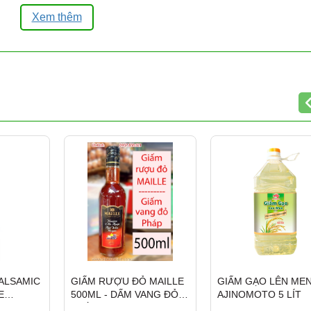
ghĩa, Phường 5, Quận 5, TP.HCM
Xem thêm
 hỗ trợ 24/24)
a hằng ngày, không nghỉ)
031
a số lượng lớn, cung cấp hàng ổn định cho
nhà hàng,
p tỉnh qua chành xe, nhà xe
khi khách mua nhiều, gia
838.021
ALSAMIC
GIẤM RƯỢU ĐỎ MAILLE
GIẤM GẠO LÊN ME
E
500ML - DẤM VANG ĐỎ
AJINOMOTO 5 LÍT
AUCE
PHÁP