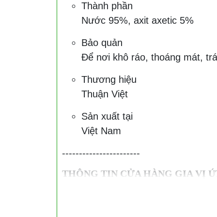
Thành phần
Nước 95%, axit axetic 5%
Bảo quản
Để nơi khô ráo, thoáng mát, tr
Thương hiệu
Thuận Việt
Sản xuất tại
Việt Nam
-----------------------
THÔNG TIN CỬA HÀNG GIA VỊ Ú
Cửa hàng Gia Vị Út Xinh
chuyên cung
hàng, quán ăn, bếp Hoa, bếp gia đình