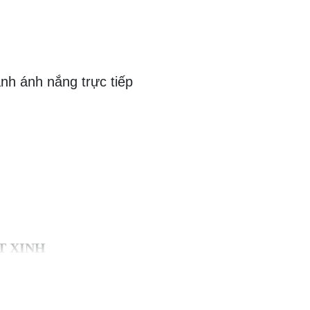
ánh ánh nắng trực tiếp
T XINH
 cấp gia vị, thực phẩm khô và nguyên liệu nấu ăn cho
, nhận bán lẻ và
bán sỉ số lượng lớn
với giá tốt.