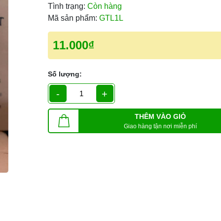
Tình trạng:
Còn hàng
Mã sản phẩm:
GTL1L
11.000₫
Số lượng:
-
+
THÊM VÀO GIỎ
Giao hàng tận nơi miễn phí