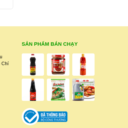
Liên hệ
45.000₫
SẢN PHẨM BÁN CHẠY
ữu
 Chí