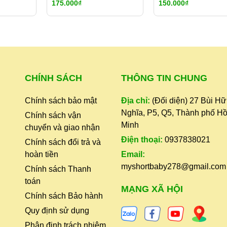
175.000₫
150.000₫
CHÍNH SÁCH
THÔNG TIN CHUNG
Chính sách bảo mật
Địa chỉ:
(Đối diện) 27 Bùi H
Nghĩa, P5, Q5, Thành phố Hồ
Chính sách vận
Minh
chuyển và giao nhận
Điện thoại:
0937838021
Chính sách đổi trả và
hoàn tiền
Email:
myshortbaby278@gmail.com
Chính sách Thanh
toán
,
MẠNG XÃ HỘI
Chính sách Bảo hành
Quy định sử dụng
Phân định trách nhiệm