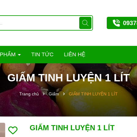
0937
 PHẨM
TIN TỨC
LIÊN HỆ
GIẤM TINH LUYỆN 1 LÍT
Trang chủ
Giấm
GIẤM TINH LUYỆN 1 LÍT
GIẤM TINH LUYỆN 1 LÍT