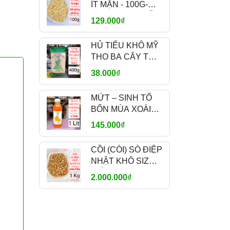
ÍT MẶN - 100G-
300G-500G – DỄ
129.000₫
NÊM NẾM, PHỐI
VỊ - MÃ A700
HỦ TIẾU KHÔ MỸ
THO BA CÂY TRE
TUFOCO 400G –
38.000₫
SỢI NHỎ SIZE S
MỨT – SINH TỐ
BỐN MÙA XOÀI
OSTERBERG 1L –
145.000₫
MANGO FRUIT
CRUSH PHA CHẾ
CỒI (CÒI) SÒ ĐIỆP
NHẬT KHÔ SIZE
TIỂU 1KG – NGỌT
2.000.000₫
TỰ NHIÊN – MÃ
A1200