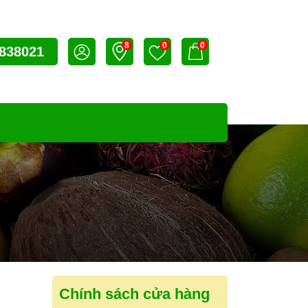
8
0
0
838021
Chính sách cửa hàng