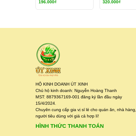
196.000₫
320.000₫
PHÁP 7%
148ML
HỘ KINH DOANH ÚT XINH
Chủ hộ kinh doanh: Nguyễn Hoàng Thanh
MST: 8879367169-001 đăng ký lần đầu ngày
15/4/2024.
Chuyên cung cấp gia vị sỉ lẻ cho quán ăn, nhà hàng
người tiêu dùng với giá cả hợp lí!
HÌNH THỨC THANH TOÁN