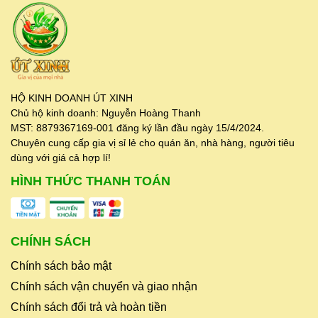
quán ăn, đối tác lâu dài
. Có hỗ trợ
ship tỉnh
qua chành xe, nhà xe
khi khách mua nhiều,
giao hàng nhanh và linh hoạt theo nhu cầu.
👉
Liên hệ báo giá sỉ & tư vấn:
0937.838.021
HỘ KINH DOANH ÚT XINH
Chủ hộ kinh doanh: Nguyễn Hoàng Thanh
MST: 8879367169-001 đăng ký lần đầu ngày 15/4/2024.
Chuyên cung cấp gia vị sỉ lẻ cho quán ăn, nhà hàng, người tiêu
dùng với giá cả hợp lí!
HÌNH THỨC THANH TOÁN
CHÍNH SÁCH
Chính sách bảo mật
Chính sách vận chuyển và giao nhận
Chính sách đổi trả và hoàn tiền