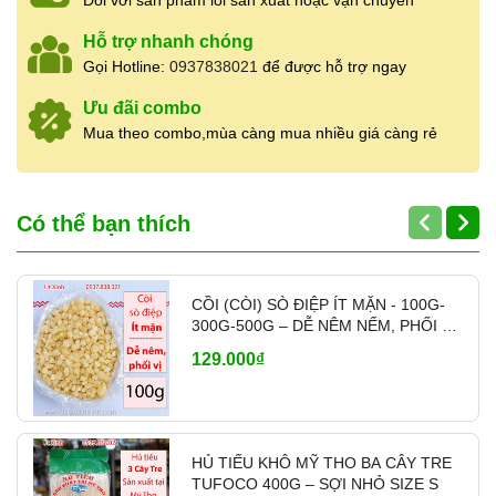
Đối với sản phẩm lỗi sản xuất hoặc vận chuyển
hương vị.
Hỗ trợ nhanh chóng
Nấu cháo
: Dùng 20-30g sá sùng khô
Gọi Hotline:
0937838021
để được hỗ trợ ngay
cho một nồi cháo 2 lít. Nấu cùng với
Ưu đãi combo
các nguyên liệu khác như gạo, thịt bằm,
Mua theo combo,mùa càng mua nhiều giá càng rẻ
hoặc tôm để tăng vị ngọt và đậm đà
cho món ăn.
Có thể bạn thích
Hãy chọn
sá sùng khô
để món phở, cháo
của bạn thêm phần hấp dẫn và chuẩn vị
truyền thống. Bí quyết cho bữa ăn gia đình
CỒI (CÒI) SÒ ĐIỆP ÍT MẶN - 100G-
300G-500G – DỄ NÊM NẾM, PHỐI VỊ
thơm ngon, bổ dưỡng nằm ở chính nguyên
- MÃ A700
129.000₫
liệu này!
- Xuất xứ: Việt Nam
HỦ TIẾU KHÔ MỸ THO BA CÂY TRE
- Hsd: 36 tháng
TUFOCO 400G – SỢI NHỎ SIZE S