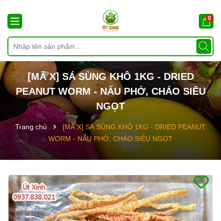
0
[MÃ X] SÁ SÙNG KHÔ 1KG - DRIED
PEANUT WORM - NẤU PHỞ, CHÁO SIÊU
NGỌT
Trang chủ
[MÃ X] SÁ SÙNG KHÔ 1KG - DRIED PEANUT
WORM - NẤU PHỞ, CHÁO SIÊU NGỌT