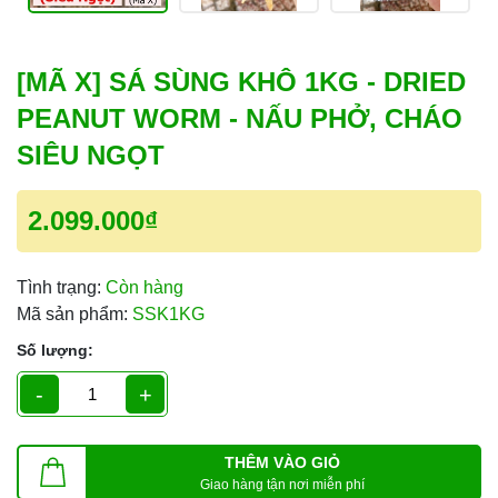
[MÃ X] SÁ SÙNG KHÔ 1KG - DRIED
PEANUT WORM - NẤU PHỞ, CHÁO
SIÊU NGỌT
2.099.000₫
Tình trạng:
Còn hàng
Mã sản phẩm:
SSK1KG
Số lượng:
-
+
THÊM VÀO GIỎ
Giao hàng tận nơi miễn phí