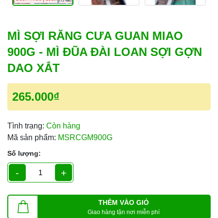
MÌ SỢI RĂNG CƯA GUAN MIAO
900G - MÌ ĐŨA ĐÀI LOAN SỢI GỢN
DAO XẮT
265.000₫
Tình trạng:
Còn hàng
Mã sản phẩm:
MSRCGM900G
Số lượng:
-
+
THÊM VÀO GIỎ
Giao hàng tận nơi miễn phí