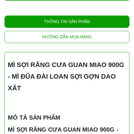
THÔNG TIN SẢN PHẨM
HƯỚNG DẪN MUA HÀNG
MÌ SỢI RĂNG CƯA GUAN MIAO 900G
- MÌ ĐŨA ĐÀI LOAN SỢI GỢN DAO
XẮT
MÔ TẢ SẢN PHẨM
MÌ SỢI RĂNG CƯA GUAN MIAO 900G -