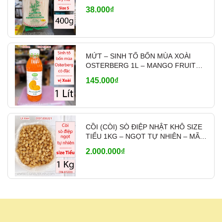
quán ăn, đối tác lâu dài
. Có hỗ trợ
ship tỉnh
38.000₫
qua chành xe, nhà xe
khi khách mua nhiều,
giao hàng nhanh và linh hoạt theo nhu cầu.
👉
Liên hệ báo giá sỉ & tư vấn:
0937.838.021
MỨT – SINH TỐ BỐN MÙA XOÀI
OSTERBERG 1L – MANGO FRUIT
CRUSH PHA CHẾ
145.000₫
CỒI (CÒI) SÒ ĐIỆP NHẬT KHÔ SIZE
TIỂU 1KG – NGỌT TỰ NHIÊN – MÃ
A1200
2.000.000₫