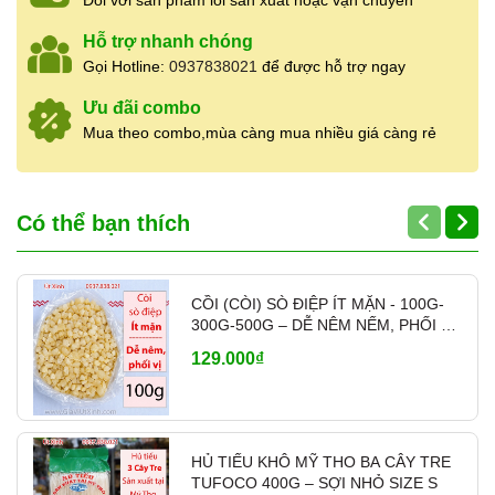
Đối với sản phẩm lỗi sản xuất hoặc vận chuyển
Hỗ trợ nhanh chóng
--------------------------------------------------
Gọi Hotline:
0937838021
để được hỗ trợ ngay
Ưu đãi combo
THÔNG TIN CỬA HÀNG GIA VỊ ÚT XINH
Mua theo combo,mùa càng mua nhiều giá càng rẻ
Cửa hàng Gia Vị Út Xinh
chuyên cung cấp gia
vị, thực phẩm khô và nguyên liệu nấu ăn cho
nhà hàng, quán ăn, bếp Hoa, bếp gia đình
,
Có thể bạn thích
nhận bán lẻ và
bán sỉ số lượng lớn
với giá tốt.
Địa chỉ:
(Đối diện) 27 Bùi Hữu Nghĩa,
Phường 5, Quận 5, TP.HCM
CỒI (CÒI) SÒ ĐIỆP ÍT MẶN - 100G-
300G-500G – DỄ NÊM NẾM, PHỐI VỊ
Hotline:
0937.838.021
(có Zalo – hỗ trợ
- MÃ A700
24/24)
129.000₫
Giờ mở cửa:
7:00 – 19:00
(mở cửa hằng
ngày, không nghỉ)
Mã vạch sản phẩm:
8938563129031
Cửa hàng nhận
báo giá sỉ
cho khách mua số
HỦ TIẾU KHÔ MỸ THO BA CÂY TRE
lượng lớn, cung cấp hàng ổn định cho
nhà hàng,
TUFOCO 400G – SỢI NHỎ SIZE S