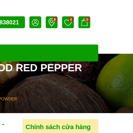
8
0
0
838021
OOD RED PEPPER
 POWDER
 -
Chính sách cửa hàng