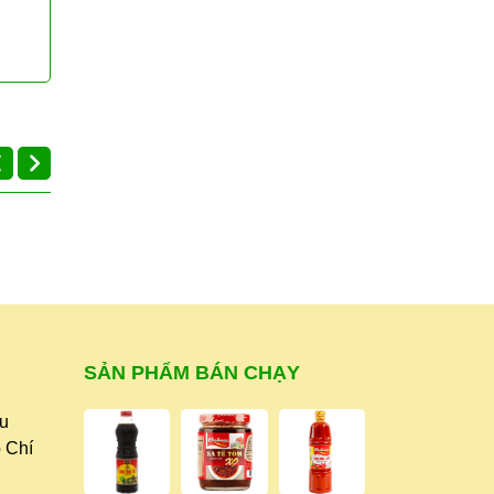
giảm
i
SẢN PHẨM BÁN CHẠY
.
ữu
 Chí