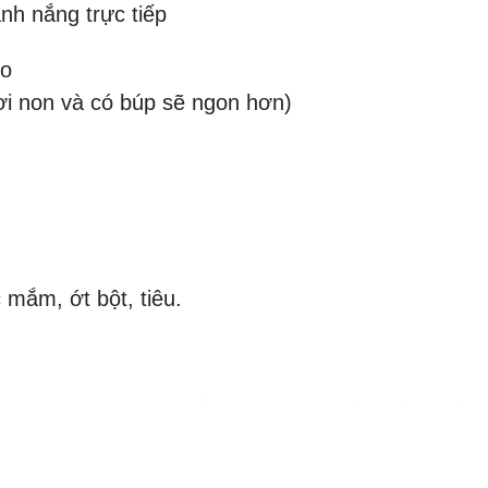
nh nắng trực tiếp
ảo
ươi non và có búp sẽ ngon hơn)
 mắm, ớt bột, tiêu.
tách lá, phơi ngoài nắng khoảng 1 tiếng đồng hồ đ
thảo với một ít muối tinh rồi bóp mạnh, vắt thật kỹ