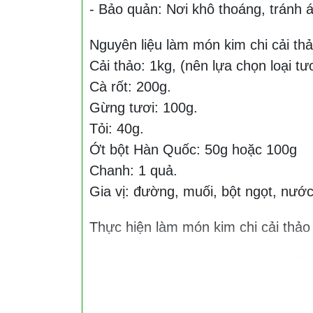
- Bảo quản: Nơi khô thoáng, tránh á
Nguyên liệu làm món kim chi cải th
Cải thảo: 1kg, (nên lựa chọn loại t
Cà rốt: 200g.
Gừng tươi: 100g.
Tỏi: 40g.
Ớt bột Hàn Quốc: 50g hoặc 100g
Chanh: 1 quả.
Gia vị: đường, muối, bột ngọt, nước
Thực hiện làm món kim chi cải thảo
Cải thảo: Rửa sạch với nước muối, 
khi ăn sẽ có độ giòn ngon. Trộn cải 
nước.