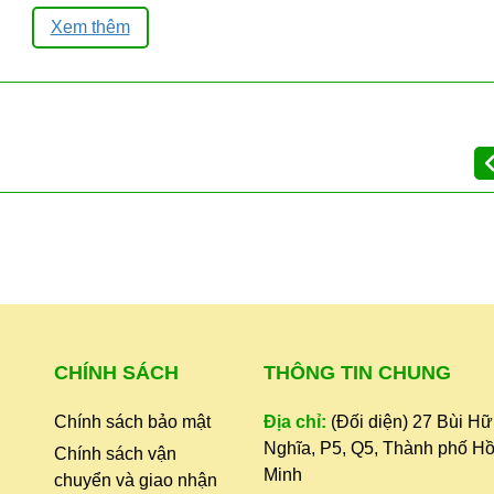
chỉ vừa, bóp qua với một ít muối và đường, vắt nhẹ.
Xem thêm
 mỏng.
thìa đường, 1 thìa bột ngọt.
hìa ớt bột, ½ thìa tiêu trộn đều. (Bạn có thể gia 
 chanh vào nữa là xong. Nếu bạn muốn để kim ch
CHÍNH SÁCH
THÔNG TIN CHUNG
 hỗn hợp gia vị trộn kim chi đã chuẩn bị sẵn ở trên
 tủ lạnh dùng dần.
Chính sách bảo mật
Địa chỉ:
(Đối diện) 27 Bùi H
Nghĩa, P5, Q5, Thành phố Hồ
Chính sách vận
-----
Minh
chuyển và giao nhận