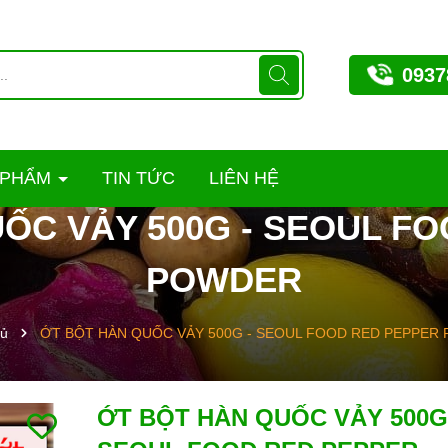
0937
 PHẨM
TIN TỨC
LIÊN HỆ
ỐC VẢY 500G - SEOUL F
POWDER
hủ
ỚT BỘT HÀN QUỐC VẢY 500G - SEOUL FOOD RED PEPPER
ỚT BỘT HÀN QUỐC VẢY 500G