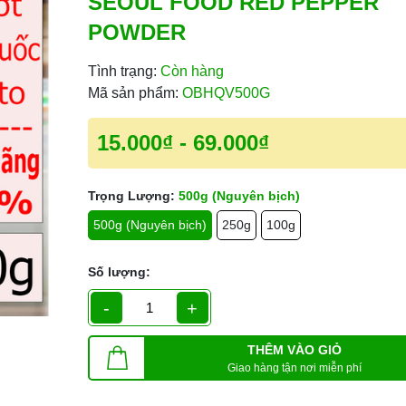
SEOUL FOOD RED PEPPER
POWDER
Tình trạng:
Còn hàng
Mã sản phẩm:
OBHQV500G
15.000₫
-
69.000₫
Trọng Lượng:
500g (Nguyên bịch)
500g (Nguyên bịch)
250g
100g
Số lượng:
-
+
THÊM VÀO GIỎ
Giao hàng tận nơi miễn phí