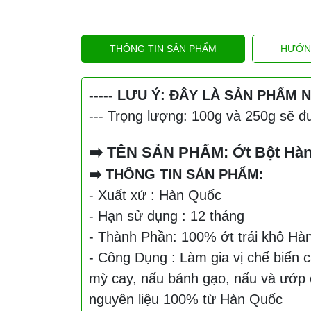
THÔNG TIN SẢN PHẨM
HƯỚN
----- LƯU Ý: ĐÂY LÀ SẢN PHẨM
--- Trọng lượng: 100g và 250g sẽ đượ
➡️ TÊN SẢN PHẨM: Ớt Bột Hàn
➡️ THÔNG TIN SẢN PHẨM:
- Xuất xứ : Hàn Quốc
- Hạn sử dụng : 12 tháng
- Thành Phần: 100% ớt trái khô Hà
- Công Dụng : Làm gia vị chế biến
mỳ cay, nấu bánh gạo, nấu và ướp 
nguyên liệu 100% từ Hàn Quốc