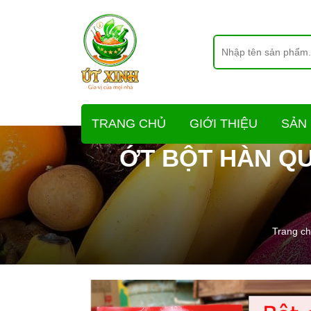
TRANG CHỦ
GIỚI THIỆU
SẢN
ỚT BỘT HÀN QU
Trang c