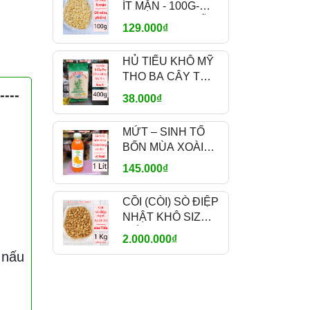
ÍT MẶN - 100G-
300G-500G – DỄ
129.000₫
NÊM NẾM, PHỐI
VỊ - MÃ A700
HỦ TIẾU KHÔ MỸ
THO BA CÂY TRE
TUFOCO 400G –
---
38.000₫
SỢI NHỎ SIZE S
MỨT – SINH TỐ
BỐN MÙA XOÀI
OSTERBERG 1L –
145.000₫
MANGO FRUIT
CRUSH PHA CHẾ
CỒI (CÒI) SÒ ĐIỆP
NHẬT KHÔ SIZE
TIỂU 1KG – NGỌT
2.000.000₫
TỰ NHIÊN – MÃ
 nấu
A1200