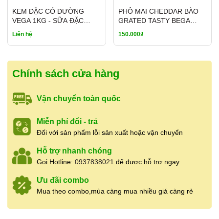
– Nấu súp
KEM ĐẶC CÓ ĐƯỜNG
PHÔ MAI CHEDDAR BÀO
VEGA 1KG - SỮA ĐẶC
GRATED TASTY BEGA
– Làm gia vị cho món xốt, nước xốt và ăn
MALAYSIA (THÙNG 24
250G
Liên hệ
150.000₫
kèm với các loại thức ăn ưa thích khác.
LON)
– Bơ lạc đôi khi sẽ trở nên vô cùng hấp dẫn
khi được thay thế các công thức chế biến
Chính sách cửa hàng
món ăn có sử dụng bơ bình thường. Nhất là
các món bánh cookies và brownies.
Vận chuyển toàn quốc
BẢO QUẢN
: Để nơi khô ráo, thoáng mát.
Miễn phí đổi - trả
Đối với sản phẩm lỗi sản xuất hoặc vận chuyển
Đậy kín sau khi mở nắp. Có thể bảo quản
trong tủ lạnh đến 6 tháng sau khi đã ở nắp.
Hỗ trợ nhanh chóng
Gọi Hotline:
0937838021
để được hỗ trợ ngay
================================
Ưu đãi combo
THÔNG TIN CỬA HÀNG GIA VỊ ÚT XINH
Mua theo combo,mùa càng mua nhiều giá càng rẻ
Cửa hàng Gia Vị Út Xinh
chuyên cung cấp