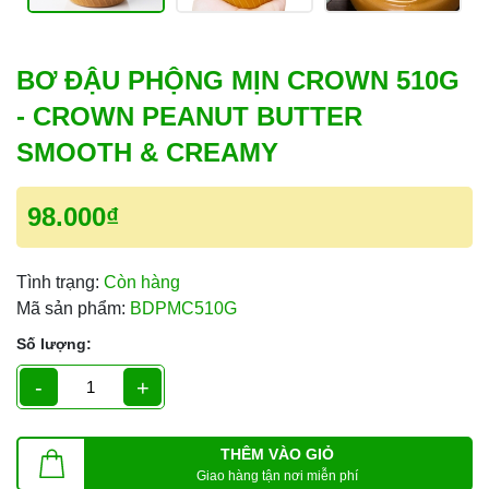
BƠ ĐẬU PHỘNG MỊN CROWN 510G
- CROWN PEANUT BUTTER
SMOOTH & CREAMY
98.000₫
Tình trạng:
Còn hàng
Mã sản phẩm:
BDPMC510G
Số lượng:
-
+
THÊM VÀO GIỎ
Giao hàng tận nơi miễn phí