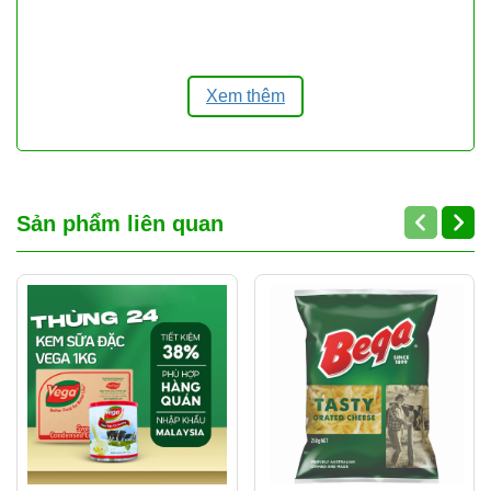
đường, muối.
Giá trị dinh dưỡng (trên 100g):
Xem thêm
Năng lượng: ~588 kcal
Protein: ~25g
Chất béo: ~50g
Carbohydrate: ~20g
Sản phẩm liên quan
Natri: ~450mg
CÁCH DÙNG:
– Dùng để phết với bánh mỳ ăn sáng, trộn
cùng mứt hoa quả cũng rất ngon. Có thể
cho bơ lạc vào vài lát táo hoặc lê.
– Dùng làm nước sốt dưới thịt, cá nướng.
– Pha nước chấm gỏi cuốn