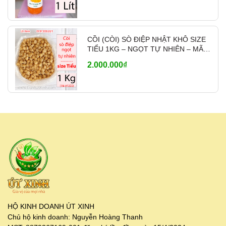
Có hỗ trợ
ship tỉnh qua chành xe, nhà
xe
khi khách mua nhiều, giao hàng nhanh
và linh hoạt theo nhu cầu.
CỒI (CÒI) SÒ ĐIỆP NHẬT KHÔ SIZE
TIỂU 1KG – NGỌT TỰ NHIÊN – MÃ
👉
Liên hệ báo giá sỉ & tư
A1200
2.000.000₫
vấn:
0937.838.021
HỘ KINH DOANH ÚT XINH
Chủ hộ kinh doanh: Nguyễn Hoàng Thanh