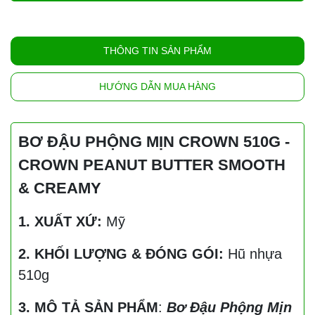
THÔNG TIN SẢN PHẨM
HƯỚNG DẪN MUA HÀNG
BƠ ĐẬU PHỘNG MỊN CROWN 510G -
CROWN PEANUT BUTTER SMOOTH
& CREAMY
1. XUẤT XỨ:
Mỹ
2. KHỐI LƯỢNG & ĐÓNG GÓI:
Hũ nhựa
510g
3. MÔ TẢ SẢN PHẨM
:
Bơ Đậu Phộng Mịn