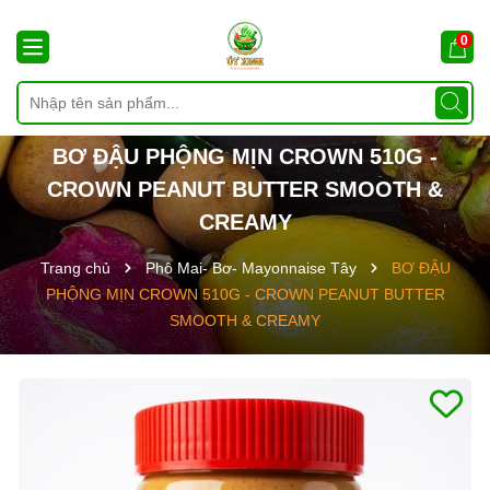
0
BƠ ĐẬU PHỘNG MỊN CROWN 510G -
CROWN PEANUT BUTTER SMOOTH &
CREAMY
Trang chủ
Phô Mai- Bơ- Mayonnaise Tây
BƠ ĐẬU
PHỘNG MỊN CROWN 510G - CROWN PEANUT BUTTER
SMOOTH & CREAMY