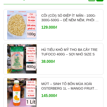
Có hỗ trợ
ship tỉnh qua chành xe, nhà
xe
khi khách mua nhiều, giao hàng nhanh
CỒI (CÒI) SÒ ĐIỆP ÍT MẶN - 100G-
và linh hoạt theo nhu cầu.
300G-500G – DỄ NÊM NẾM, PHỐI VỊ
- MÃ A700
129.000₫
👉
Liên hệ báo giá sỉ & tư
vấn:
0937.838.021
HỦ TIẾU KHÔ MỸ THO BA CÂY TRE
TUFOCO 400G – SỢI NHỎ SIZE S
38.000₫
MỨT – SINH TỐ BỐN MÙA XOÀI
OSTERBERG 1L – MANGO FRUIT
CRUSH PHA CHẾ
145.000₫