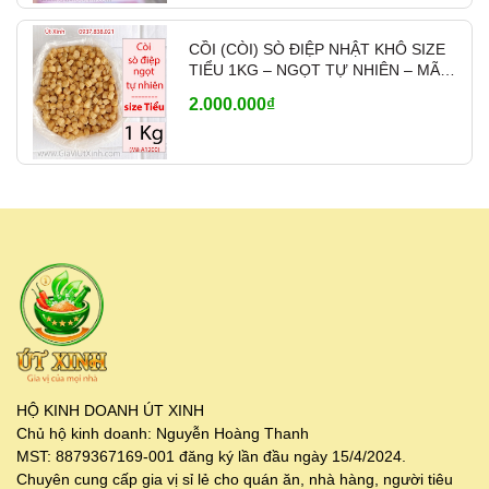
CỒI (CÒI) SÒ ĐIỆP NHẬT KHÔ SIZE
TIỂU 1KG – NGỌT TỰ NHIÊN – MÃ
A1200
2.000.000₫
HỘ KINH DOANH ÚT XINH
Chủ hộ kinh doanh: Nguyễn Hoàng Thanh
MST: 8879367169-001 đăng ký lần đầu ngày 15/4/2024.
Chuyên cung cấp gia vị sỉ lẻ cho quán ăn, nhà hàng, người tiêu