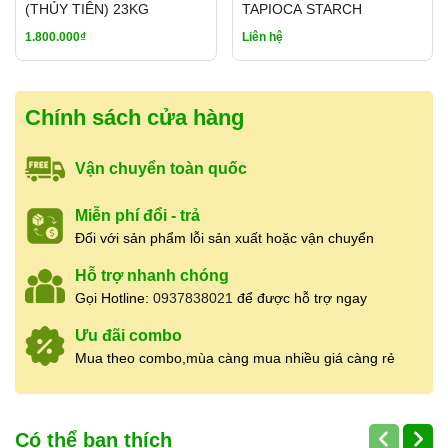
Cửa hàng Gia Vị Út Xinh
chuyên cung cấp
(THỦY TIÊN) 23KG
TAPIOCA STARCH
gia vị, thực phẩm khô và nguyên liệu nấu ăn
1.800.000₫
Liên hệ
cho
nhà hàng, quán ăn, bếp Hoa, bếp gia
đình
, nhận bán lẻ và
bán sỉ số lượng
Chính sách cửa hàng
lớn
với giá tốt.
Vận chuyển toàn quốc
Địa chỉ:
(Đối diện) 27 Bùi Hữu Nghĩa,
Phường 5, Quận 5, TP.HCM
Miễn phí đổi - trả
Hotline:
0937.838.021
(có Zalo – hỗ
Đối với sản phẩm lỗi sản xuất hoặc vận chuyển
trợ 24/24)
Hỗ trợ nhanh chóng
Giờ mở cửa:
7:00 – 19:00
(mở cửa
Gọi Hotline:
0937838021
để được hỗ trợ ngay
hằng ngày, không nghỉ)
Ưu đãi combo
Mã vạch sản phẩm:
8938563129031
Mua theo combo,mùa càng mua nhiều giá càng rẻ
Cửa hàng nhận
báo giá sỉ
cho khách mua
số lượng lớn, cung cấp hàng ổn định
Có thể bạn thích
cho
nhà hàng, quán ăn, đối tác lâu dài
.