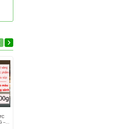
ỰC
GÓI LẨU CHUA THÁI
GÓI LẨU TOM YUM THÁ
G –
LOBO 50G - SOUR
LOBO 30G
DEN
VEGETABLE CURRY