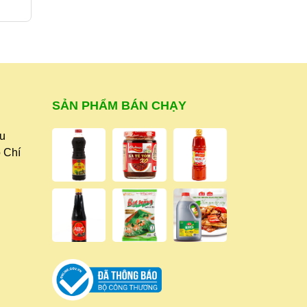
14.500₫
14.000₫
TẠO
PASTE
,
SẢN PHẨM BÁN CHẠY
ữu
 Chí