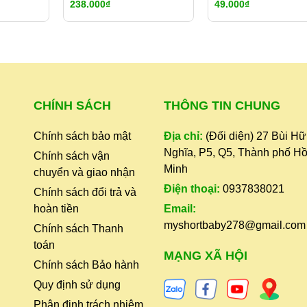
238.000₫
49.000₫
354ML
POWDER – GIA VỊ 
MÀU VÀNG CHO SÚP
MÓN ĂN
CHÍNH SÁCH
THÔNG TIN CHUNG
Chính sách bảo mật
Địa chỉ:
(Đối diện) 27 Bùi H
Nghĩa, P5, Q5, Thành phố Hồ
Chính sách vận
Minh
chuyển và giao nhận
Điện thoại:
0937838021
Chính sách đổi trả và
hoàn tiền
Email:
myshortbaby278@gmail.com
Chính sách Thanh
toán
,
MẠNG XÃ HỘI
Chính sách Bảo hành
Quy định sử dụng
Phân định trách nhiệm