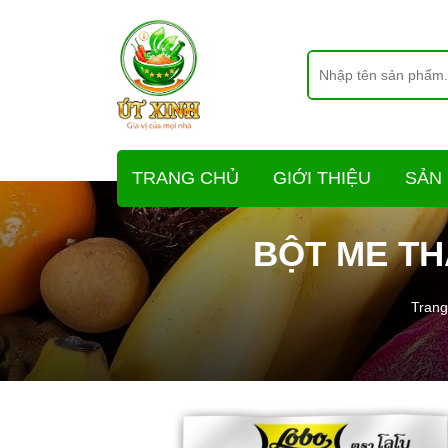
TRANG CHỦ
GIỚI THIỆU
SẢN
BỘT ME TH
Trang