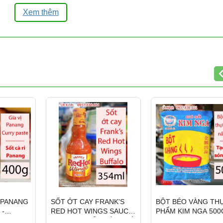
Xem thêm
I PANANG
SỐT ỚT CAY FRANK'S
BỘT BÉO VÀNG TH
 -
RED HOT WINGS SAUCE
PHẨM KIM NGA 500
 PASTE
BUFFALO- SỐT CÁNH GÀ
FOOD-GRADE GOL