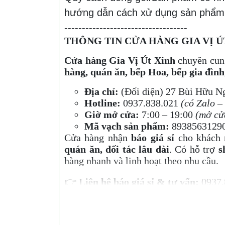
hướng dẫn cách xử dụng sản phẩm
-----------------------------------
THÔNG TIN CỬA HÀNG GIA VỊ Ú
Cửa hàng Gia Vị Út Xinh
chuyên cung
hàng, quán ăn, bếp Hoa, bếp gia đình
Địa chỉ:
(Đối diện) 27 Bùi Hữu N
Hotline:
0937.838.021
(có Zalo –
Giờ mở cửa:
7:00 – 19:00
(mở cử
Mã vạch sản phẩm:
8938563129
Cửa hàng nhận
báo giá sỉ
cho khách 
quán ăn, đối tác lâu dài
. Có hỗ trợ
s
hàng nhanh và linh hoạt theo nhu cầu.
👉
Liên hệ báo giá sỉ & tư vấn:
0937.