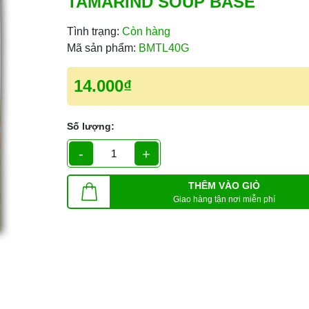
TAMARIND SOUP BASE
Tình trạng:
Còn hàng
Mã sản phẩm:
BMTL40G
14.000₫
Số lượng:
-
+
THÊM VÀO GIỎ
Giao hàng tận nơi miễn phí