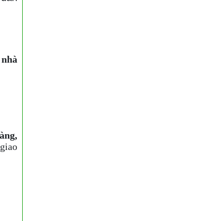
o
nhà
àng,
giao