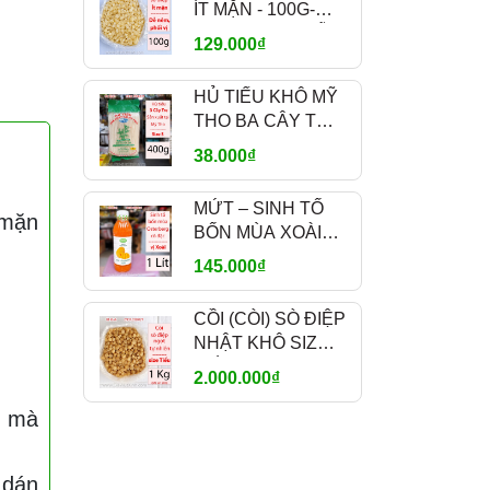
ÍT MẶN - 100G-
300G-500G – DỄ
129.000₫
NÊM NẾM, PHỐI
VỊ - MÃ A700
HỦ TIẾU KHÔ MỸ
THO BA CÂY TRE
TUFOCO 400G –
38.000₫
SỢI NHỎ SIZE S
MỨT – SINH TỐ
 mặn
BỐN MÙA XOÀI
OSTERBERG 1L –
145.000₫
MANGO FRUIT
CRUSH PHA CHẾ
CỒI (CÒI) SÒ ĐIỆP
NHẬT KHÔ SIZE
TIỂU 1KG – NGỌT
2.000.000₫
TỰ NHIÊN – MÃ
A1200
u mà
 dán