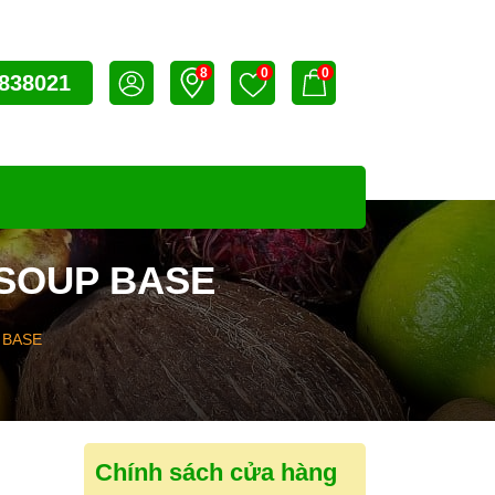
8
0
0
838021
 SOUP BASE
 BASE
Chính sách cửa hàng