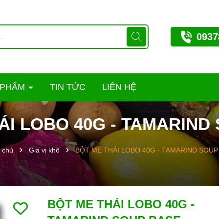
0937
 PHẨM
TIN TỨC
LIÊN HỆ
ÁI LOBO 40G - TAMARIND
 chủ
Gia vị khô
BỘT ME THÁI LOBO 40G - TAMARIND SOUP
BỘT ME THÁI LOBO 40G -