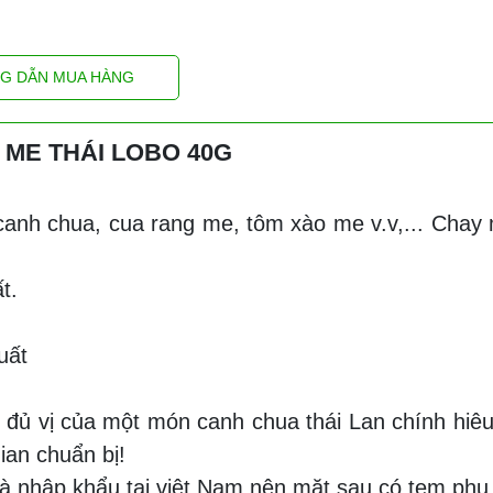
G DẪN MUA HÀNG
 ME THÁI LOBO 40G
anh chua, cua rang me, tôm xào me v.v,... Chay
t.
uất
p đủ vị của một món canh chua thái Lan chính hiê
ian chuẩn bị!
 nhập khẩu tại việt Nam nên mặt sau có tem phụ