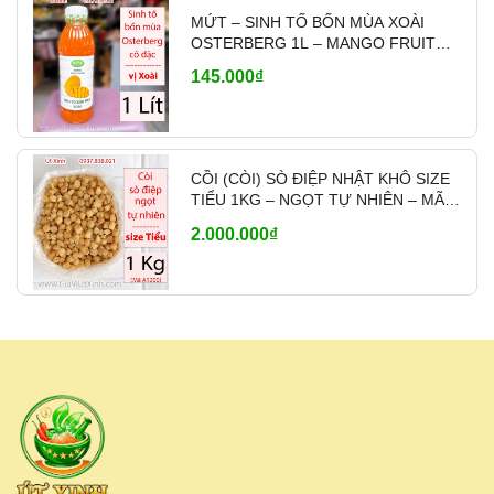
MỨT – SINH TỐ BỐN MÙA XOÀI
OSTERBERG 1L – MANGO FRUIT
CRUSH PHA CHẾ
145.000₫
CỒI (CÒI) SÒ ĐIỆP NHẬT KHÔ SIZE
TIỂU 1KG – NGỌT TỰ NHIÊN – MÃ
A1200
2.000.000₫