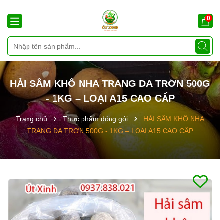
0
HẢI SÂM KHÔ NHA TRANG DA TRƠN 500G
- 1KG – LOẠI A15 CAO CẤP
Trang chủ
Thực phẩm đóng gói
HẢI SÂM KHÔ NHA
TRANG DA TRƠN 500G - 1KG – LOẠI A15 CAO CẤP