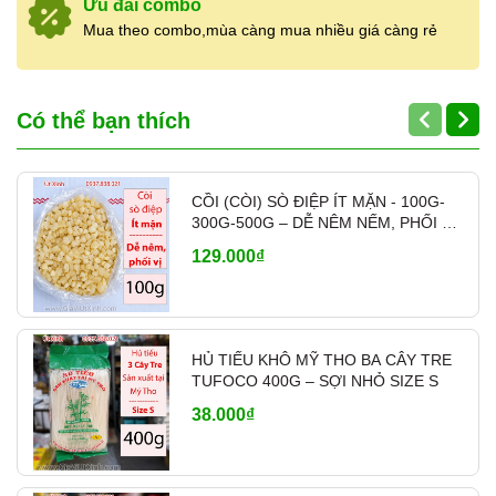
Ưu đãi combo
Mua theo combo,mùa càng mua nhiều giá càng rẻ
Có thể bạn thích
CỒI (CÒI) SÒ ĐIỆP ÍT MẶN - 100G-
300G-500G – DỄ NÊM NẾM, PHỐI VỊ
- MÃ A700
129.000₫
HỦ TIẾU KHÔ MỸ THO BA CÂY TRE
TUFOCO 400G – SỢI NHỎ SIZE S
38.000₫