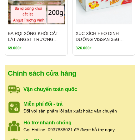
Phường 5, Quận 5, TP.HCM
Hotline:
0937.838.021
(có Zalo – hỗ trợ
24/24)
Giờ mở cửa:
7:00 – 19:00
(mở cửa hằng
BA RỌI XÔNG KHÓI CẮT
XÚC XÍCH HEO DINH
ngày, không nghỉ)
LÁT ANGST TRƯỜNG
DƯỠNG VISSAN 35G
Mã vạch sản phẩm:
8938563129031
VINH 200G – CÔNG NGHỆ
(THÙNG 20 GÓI)
69.000₫
326.000₫
Cửa hàng nhận
báo giá sỉ
cho khách mua số
THỤY SĨ
lượng lớn, cung cấp hàng ổn định cho
nhà hàng,
quán ăn, đối tác lâu dài
. Có hỗ trợ
ship tỉnh
qua chành xe, nhà xe
khi khách mua nhiều,
Chính sách cửa hàng
giao hàng nhanh và linh hoạt theo nhu cầu.
Vận chuyển toàn quốc
👉
Liên hệ báo giá sỉ & tư vấn:
0937.838.021
Miễn phí đổi - trả
Đối với sản phẩm lỗi sản xuất hoặc vận chuyển
Hỗ trợ nhanh chóng
Gọi Hotline:
0937838021
để được hỗ trợ ngay