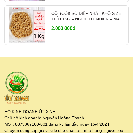
CỒI (CÒI) SÒ ĐIỆP NHẬT KHÔ SIZE
TIỂU 1KG – NGỌT TỰ NHIÊN – MÃ
A1200
2.000.000₫
HỘ KINH DOANH ÚT XINH
Chủ hộ kinh doanh: Nguyễn Hoàng Thanh
MST: 8879367169-001 đăng ký lần đầu ngày 15/4/2024.
Chuyên cung cấp gia vị sỉ lẻ cho quán ăn, nhà hàng, người tiêu