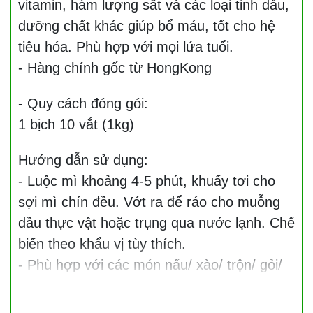
vitamin, hàm lượng sắt và các loại tinh dầu,
dưỡng chất khác giúp bổ máu, tốt cho hệ
tiêu hóa. Phù hợp với mọi lứa tuổi.
- Hàng chính gốc từ HongKong
- Quy cách đóng gói:
1 bịch 10 vắt (1kg)
Hướng dẫn sử dụng:
- Luộc mì khoảng 4-5 phút, khuấy tơi cho
sợi mì chín đều. Vớt ra để ráo cho muỗng
dầu thực vật hoặc trụng qua nước lạnh. Chế
biến theo khẩu vị tùy thích.
- Phù hợp với các món nấu/ xào/ trộn/ gỏi/
lẩu/ hầm/ luộc/…, Chay mặn đều dùng
được.