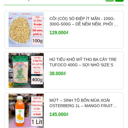
CỒI (CÒI) SÒ ĐIỆP ÍT MẶN - 100G-
300G-500G – DỄ NÊM NẾM, PHỐI VỊ
- MÃ A700
129.000₫
HỦ TIẾU KHÔ MỸ THO BA CÂY TRE
TUFOCO 400G – SỢI NHỎ SIZE S
38.000₫
MỨT – SINH TỐ BỐN MÙA XOÀI
OSTERBERG 1L – MANGO FRUIT
CRUSH PHA CHẾ
145.000₫