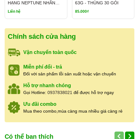
Phường 5, Quận 5, TP.HCM
HẠNG NEPTUNE NHÃN
63G - THÙNG 30 GÓI
Hotline:
0937.838.021
(có Zalo – hỗ trợ
VÀNG 5KG
Liên hệ
85.000₫
24/24)
Giờ mở cửa:
7:00 – 19:00
(mở cửa hằng
ngày, không nghỉ)
Chính sách cửa hàng
Mã vạch sản phẩm:
8938563129031
Cửa hàng nhận
báo giá sỉ
cho khách mua số
lượng lớn, cung cấp hàng ổn định cho
nhà hàng,
Vận chuyển toàn quốc
quán ăn, đối tác lâu dài
. Có hỗ trợ
ship tỉnh
qua chành xe, nhà xe
khi khách mua nhiều,
Miễn phí đổi - trả
giao hàng nhanh và linh hoạt theo nhu cầu.
Đối với sản phẩm lỗi sản xuất hoặc vận chuyển
Hỗ trợ nhanh chóng
👉
Liên hệ báo giá sỉ & tư vấn:
0937.838.021
Gọi Hotline:
0937838021
để được hỗ trợ ngay
Ưu đãi combo
Mua theo combo,mùa càng mua nhiều giá càng rẻ
Có thể bạn thích