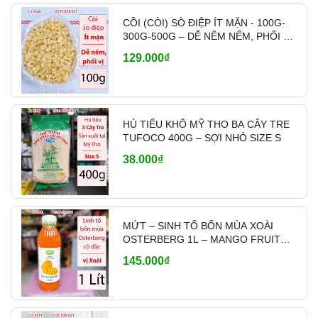
quán ăn, đối tác lâu dài
. Có hỗ trợ
ship tỉnh
qua chành xe, nhà xe
khi khách mua nhiều,
CỒI (CÒI) SÒ ĐIỆP ÍT MẶN - 100G-
300G-500G – DỄ NÊM NẾM, PHỐI VỊ
giao hàng nhanh và linh hoạt theo nhu cầu.
- MÃ A700
129.000₫
👉
Liên hệ báo giá sỉ & tư vấn:
0937.838.021
HỦ TIẾU KHÔ MỸ THO BA CÂY TRE
TUFOCO 400G – SỢI NHỎ SIZE S
38.000₫
MỨT – SINH TỐ BỐN MÙA XOÀI
OSTERBERG 1L – MANGO FRUIT
CRUSH PHA CHẾ
145.000₫