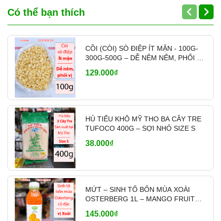
Đậy kín nắp sau khi sử dụng.
Có thể bạn thích
Bảo quản nơi khô ráo, thoáng mát.
Tránh ánh nắng trực tiếp và nhiệt độ
cao.
CỒI (CÒI) SÒ ĐIỆP ÍT MẶN - 100G-
300G-500G – DỄ NÊM NẾM, PHỐI VỊ
- MÃ A700
THÔNG TIN SẢN PHẨM
129.000₫
Tên sản phẩm:
Nước Mắm Liên Thành
Nhãn Ngọc
HỦ TIẾU KHÔ MỸ THO BA CÂY TRE
Dung tích:
500ml
TUFOCO 400G – SỢI NHỎ SIZE S
Độ đạm:
40°
38.000₫
Tỷ lệ cốt nhỉ:
60%
Xuất xứ:
Việt Nam
Hạn sử dụng:
24 tháng
MỨT – SINH TỐ BỐN MÙA XOÀI
OSTERBERG 1L – MANGO FRUIT
CRUSH PHA CHẾ
145.000₫
THÔNG TIN CỬA HÀNG GIA VỊ ÚT XINH