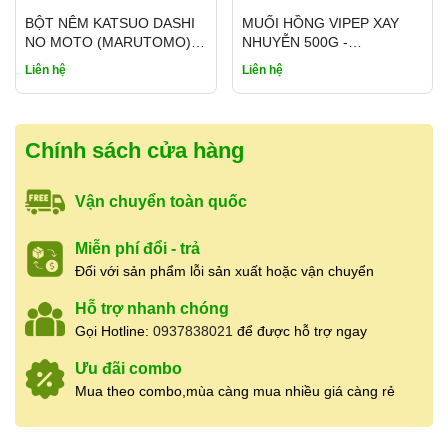
Dùng làm nước chấm cho các món
BỘT NÊM KATSUO DASHI
MUỐI HỒNG VIPEP XAY
NO MOTO (MARUTOMO)
NHUYỄN 500G -
luộc, hấp, chiên, nướng.
1KG
HIMALAYAN PINK SALT
Liên hệ
Liên hệ
Nêm canh, kho cá, kho thịt, rim, xào.
Pha nước mắm tỏi ớt, nước chấm chua
ngọt.
Chính sách cửa hàng
Tăng hương vị đậm đà cho các món ăn
hằng ngày.
Vận chuyển toàn quốc
Miễn phí đổi - trả
HƯỚNG DẪN SỬ DỤNG
Đối với sản phẩm lỗi sản xuất hoặc vận chuyển
Dùng trực tiếp hoặc nêm nếm trong quá
Hỗ trợ nhanh chóng
trình chế biến món ăn. Lắc nhẹ trước khi sử
Gọi Hotline:
0937838021
để được hỗ trợ ngay
dụng nếu cần.
Ưu đãi combo
Mua theo combo,mùa càng mua nhiều giá càng rẻ
BẢO QUẢN