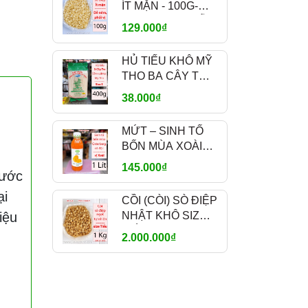
ÍT MẶN - 100G-
300G-500G – DỄ
129.000₫
NÊM NẾM, PHỐI
VỊ - MÃ A700
HỦ TIẾU KHÔ MỸ
THO BA CÂY TRE
TUFOCO 400G –
38.000₫
SỢI NHỎ SIZE S
MỨT – SINH TỐ
BỐN MÙA XOÀI
OSTERBERG 1L –
145.000₫
nước
MANGO FRUIT
CRUSH PHA CHẾ
ại
CỒI (CÒI) SÒ ĐIỆP
iệu
NHẬT KHÔ SIZE
TIỂU 1KG – NGỌT
2.000.000₫
TỰ NHIÊN – MÃ
A1200