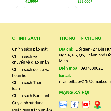
41.800₫
283.000₫
OXTAIL SOUP
CHÍNH SÁCH
THÔNG TIN CHUNG
Chính sách bảo mật
Địa chỉ:
(Đối diện) 27 Bùi H
Nghĩa, P5, Q5, Thành phố Hồ
Chính sách vận
Minh
chuyển và giao nhận
Điện thoại:
0937838021
Chính sách đổi trả và
hoàn tiền
Email:
myshortbaby278@gmail.com
Chính sách Thanh
toán
,
MẠNG XÃ HỘI
Chính sách Bảo hành
Quy định sử dụng
Phân định trách nhiệm