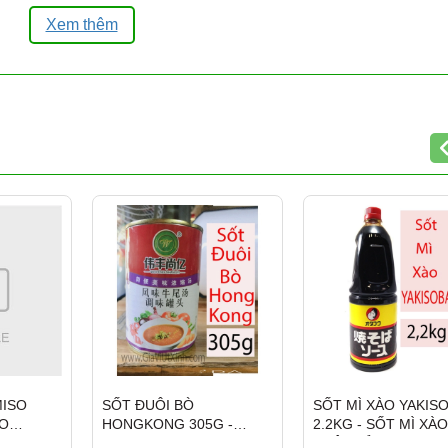
Xem thêm
-----
T XINH
 cấp gia vị, thực phẩm khô và nguyên liệu nấu ăn cho
, nhận bán lẻ và
bán sỉ số lượng lớn
với giá tốt.
ghĩa, Phường 5, Quận 5, TP.HCM
 hỗ trợ 24/24)
a hằng ngày, không nghỉ)
031
a số lượng lớn, cung cấp hàng ổn định cho
nhà hàng,
p tỉnh qua chành xe, nhà xe
khi khách mua nhiều, gia
838.021
MISO
SỐT ĐUÔI BÒ
SỐT MÌ XÀO YAKIS
SO
HONGKONG 305G -
2.2KG - SỐT MÌ XÀO
KG
WEIFENG SHANGYI
NHẬT BẢN