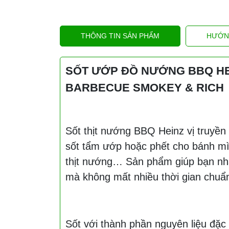
THÔNG TIN SẢN PHẨM
HƯỚN
SỐT ƯỚP ĐỒ NƯỚNG BBQ HEI
BARBECUE SMOKEY & RICH
Sốt thịt nướng BBQ Heinz vị truyền
sốt tẩm ướp hoặc phết cho bánh mì k
thịt nướng… Sản phẩm giúp bạn n
mà không mất nhiều thời gian chuẩn 
Sốt với thành phần nguyên liệu đặc