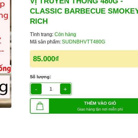
VỊ TRUYỀN THỐNG 480G -
CLASSIC BARBECUE SMOKEY
RICH
Tình trạng:
Còn hàng
Mã sản phẩm:
SUDNBHVTT480G
85.000₫
Số lượng:
-
+
THÊM VÀO GIỎ
Giao hàng tận nơi miễn phí