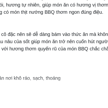
khói, hương tự nhiên, giúp món ăn có hương vị thơ
ng có món thịt nướng BBQ thơm ngon đúng điệu.
n cô đặc nên sẽ dễ dàng bám vào thức ăn mà khô
àu nâu của sốt giúp món ăn trở nên cuốn hút ngườ
ng với hương thơm quyến rũ của món BBQ chắc ch
ản nơi khô ráo, sạch, thoáng