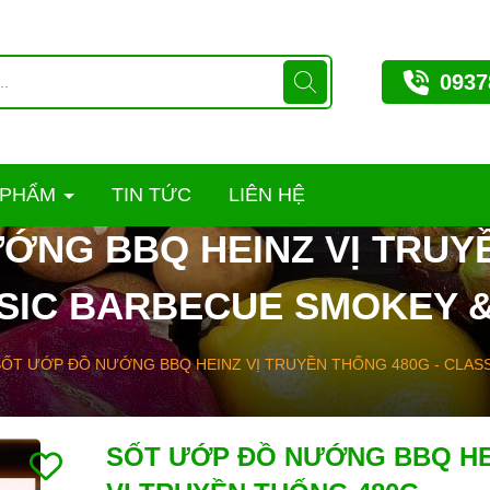
0937
 PHẨM
TIN TỨC
LIÊN HỆ
ỚNG BBQ HEINZ VỊ TRUYỀ
SIC BARBECUE SMOKEY &
ỐT ƯỚP ĐỒ NƯỚNG BBQ HEINZ VỊ TRUYỀN THỐNG 480G - CLAS
SỐT ƯỚP ĐỒ NƯỚNG BBQ HE