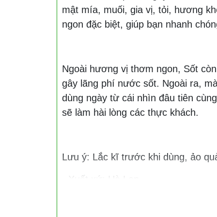
mật mía, muối, gia vị, tỏi, hương 
ngon đặc biệt, giúp bạn nhanh chó
Ngoài hương vị thơm ngon, Sốt cò
gây lãng phí nước sốt. Ngoài ra, m
dùng ngày từ cái nhìn đâu tiên cù
sẽ làm hài lòng các thực khách.
Lưu ý: Lắc kĩ trước khi dùng, ảo qu
- Xuất xứ: Hà Lan
- HSD: 24 tháng