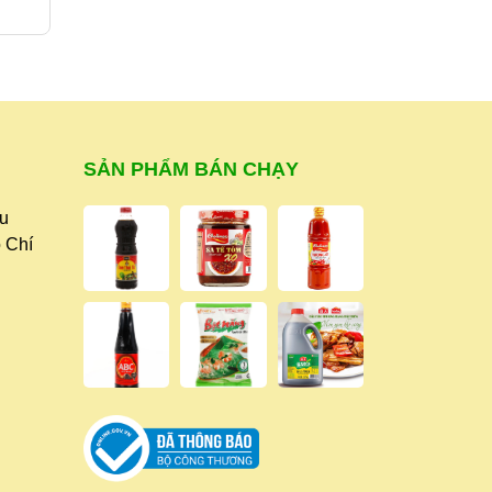
32.000₫
305.000₫
SẢN PHẨM BÁN CHẠY
ữu
 Chí