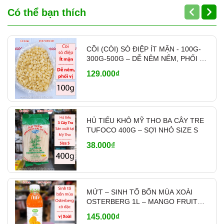
Có thể bạn thích
Chế biến:
Có thể dùng để nấu mì nước
với nước dùng xương, làm mì trộn sốt
dầu hào, hoặc món mì xào hải sản cực
CỒI (CÒI) SÒ ĐIỆP ÍT MẶN - 100G-
300G-500G – DỄ NÊM NẾM, PHỐI VỊ
ngon.
- MÃ A700
129.000₫
---------------
THÔNG TIN VỀ GIA VỊ ÚT XINH
HỦ TIẾU KHÔ MỸ THO BA CÂY TRE
Gia Vị Út Xinh
tự hào là đối tác tin cậy,
TUFOCO 400G – SỢI NHỎ SIZE S
chuyên cung cấp sỉ và lẻ các loại gia vị, thực
38.000₫
phẩm khô và nguyên liệu nấu ăn chất lượng
cao cho
nhà hàng, quán ăn, bếp Hoa và
bếp gia đình
với mức giá cạnh tranh nhất
MỨT – SINH TỐ BỐN MÙA XOÀI
OSTERBERG 1L – MANGO FRUIT
thị trường.
CRUSH PHA CHẾ
145.000₫