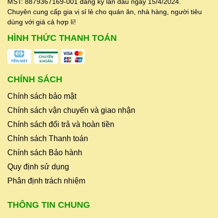
MST: 8879367169-001 đăng ký lần đầu ngày 15/4/2024.
👉
Liên hệ ngay để nhận báo giá sỉ và
Chuyên cung cấp gia vị sỉ lẻ cho quán ăn, nhà hàng, người tiêu
dùng với giá cả hợp lí!
được tư vấn chi tiết:
0937.838.021
HÌNH THỨC THANH TOÁN
CHÍNH SÁCH
Chính sách bảo mật
Chính sách vận chuyển và giao nhận
Chính sách đổi trả và hoàn tiền
Chính sách Thanh toán
Chính sách Bảo hành
Quy định sử dụng
Phân định trách nhiệm
THÔNG TIN CHUNG