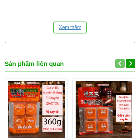
Thành phần dinh dưỡng:
Chiết xuất
từ trứng tươi kết hợp bột mì thượng
Xem thêm
hạng, cung cấp nguồn năng lượng sạch
và an toàn cho sức khỏe.
Thương hiệu uy tín:
Chen Ke Ming là
Sản phẩm liên quan
thương hiệu hàng đầu trong ngành mì
khô tại Trung Quốc, đảm bảo tiêu
chuẩn vệ sinh an toàn thực phẩm khắt
khe.
2. Thông tin chi tiết
Tên sản phẩm:
Mì Đũa Trứng Chen Ke
Ming Sợi Dẹt.