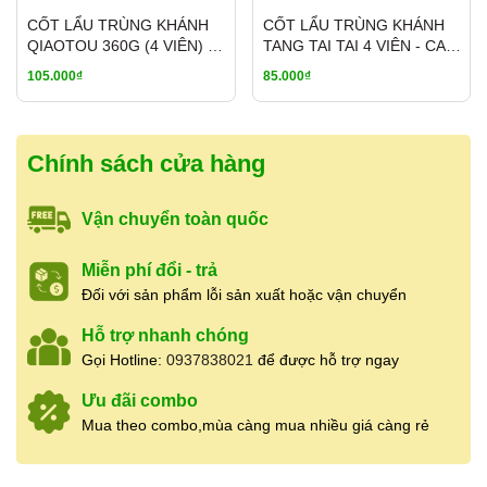
Xuất xứ:
Trung Quốc.
CỐT LẨU TRÙNG KHÁNH
CỐT LẨU TRÙNG KHÁNH
QIAOTOU 360G (4 VIÊN) –
TANG TAI TAI 4 VIÊN - CAY
Trọng lượng:
800g/gói (Siêu tiết kiệm
CAY TÊ TỨ XUYÊN
TÊ TỨ XUYÊN
105.000₫
85.000₫
cho gia đình).
Hạn sử dụng:
12 tháng kể từ ngày sản
Chính sách cửa hàng
xuất.
Vận chuyển toàn quốc
Kích thước sợi:
Dẹt 3mm.
Miễn phí đổi - trả
3. Hướng dẫn chế biến
Đối với sản phẩm lỗi sản xuất hoặc vận chuyển
Luộc mì:
Đun sôi nước, cho mì vào
Hỗ trợ nhanh chóng
luộc từ 4-6 phút cho đến khi sợi mì đạt
Gọi Hotline:
0937838021
để được hỗ trợ ngay
độ mềm dai ưng ý.
Ưu đãi combo
Mua theo combo,mùa càng mua nhiều giá càng rẻ
Xử lý:
Vớt mì ra, xả nhanh qua nước
lạnh để sợi mì tơi và không bị dính.