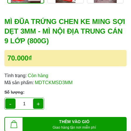
MÌ ĐŨA TRỨNG CHEN KE MING SỢI
DẸT 3MM - MÌ NỘI ĐỊA TRUNG CÁN
9 LỚP (800G)
70.000₫
Tình trạng:
Còn hàng
Mã sản phẩm:
MDTCKMSD3MM
Số lượng:
-
+
THÊM VÀO GIỎ
Giao hàng tận nơi miễn phí