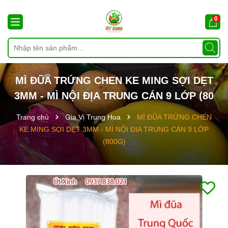
0
MÌ ĐŨA TRỨNG CHEN KE MING SỢI DẸT
3MM - MÌ NỘI ĐỊA TRUNG CÁN 9 LỚP (80
Trang chủ
Gia Vị Trung Hoa
MÌ ĐŨA TRỨNG CHEN
KE MING SỢI DẸT 3MM - MÌ NỘI ĐỊA TRUNG CÁN 9 LỚP
(800G)