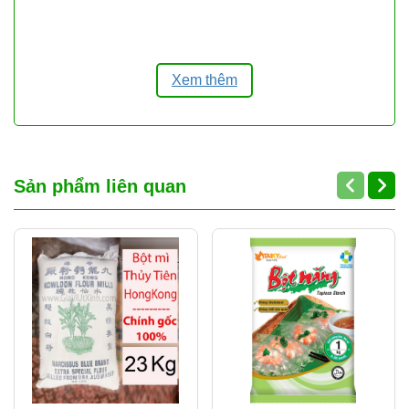
Mytour.vn
+1
Các loại bánh ngọt châu Á như mochi,
dango, bánh flan gạo hoặc bánh hấp
nhờ
Xem thêm
đặc tính bột mịn đều và dễ hòa nước.
The
Spruce Eats
Bột gạo mịn Sa Đéc là lựa chọn
uy tín cho cả
các cơ sở làm bánh chuyên nghiệp và gia
Sản phẩm liên quan
đình
, giúp món bánh thêm
mịn, đẹp, thơm ngon
vượt trội
.
THÔNG TIN CỬA HÀNG GIA VỊ ÚT XINH
Cửa hàng Gia Vị Út Xinh
chuyên cung cấp gia vị,
thực phẩm khô và nguyên liệu nấu ăn cho
nhà hàng,
quán ăn, bếp Hoa, bếp gia đình
, nhận bán lẻ và
bán
sỉ số lượng lớn
với giá tốt.