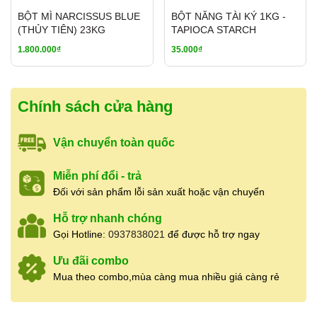
Địa chỉ:
(Đối diện) 27 Bùi Hữu Nghĩa, Phường
BỘT MÌ NARCISSUS BLUE
BỘT NĂNG TÀI KÝ 1KG -
5, Quận 5, TP.HCM
(THỦY TIÊN) 23KG
TAPIOCA STARCH
Hotline:
0937.838.021
(có Zalo – hỗ trợ 24/24)
1.800.000₫
35.000₫
Giờ mở cửa:
7:00 – 19:00
(mở cửa hằng ngày,
không nghỉ)
Mã vạch sản phẩm:
8938563129031
Cửa hàng nhận
báo giá sỉ
cho khách mua số lượng
Chính sách cửa hàng
lớn, cung cấp hàng ổn định cho
nhà hàng, quán ăn,
đối tác lâu dài
. Có hỗ trợ
ship tỉnh qua chành xe,
Vận chuyển toàn quốc
nhà xe
khi khách mua nhiều, giao hàng nhanh và linh
hoạt theo nhu cầu.
Miễn phí đổi - trả
👉
Liên hệ báo giá sỉ & tư vấn:
0937.838.021
Đối với sản phẩm lỗi sản xuất hoặc vận chuyển
Hỗ trợ nhanh chóng
Gọi Hotline:
0937838021
để được hỗ trợ ngay
Ưu đãi combo
Mua theo combo,mùa càng mua nhiều giá càng rẻ