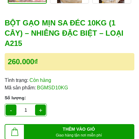
BỘT GẠO MỊN SA ĐÉC 10KG (1
CÂY) – NHIỄNG ĐẶC BIỆT – LOẠI
A215
260.000₫
Tình trạng:
Còn hàng
Mã sản phẩm:
BGMSD10KG
Số lượng:
-
+
THÊM VÀO GIỎ
Giao hàng tận nơi miễn phí