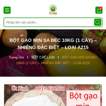
0
BỘT GẠO MỊN SA ĐÉC 10KG (1 CÂY) –
NHIỄNG ĐẶC BIỆT – LOẠI A215
Trang chủ
BỘT CÁC LOẠI
BỘT GẠO MỊN SA ĐÉC
10KG (1 CÂY) – NHIỄNG ĐẶC BIỆT – LOẠI A215