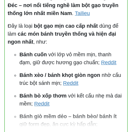
Đéc – nơi nổi tiếng nghề làm bột gạo truyền
thống lớn nhất miền Nam
.
Tailieu
Đây là loại
bột gạo mịn cao cấp nhất
dùng để
làm
các món bánh truyền thống và hiện đại
ngon nhất
, như:
Bánh cuốn
với lớp vỏ mềm mịn, thanh
đạm, giữ được hương gạo chuẩn;
Reddit
Bánh xèo / bánh khọt giòn ngon
nhờ cấu
trúc bột sánh mịn;
Reddit
Bánh bò xốp thơm
với kết cấu nhẹ mà dai
mềm;
Reddit
Bánh giò mềm dẻo – bánh bèo/ bánh ít
giữ form đẹp, ăn cực kỳ hấp dẫn;