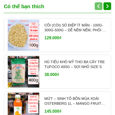
Có thể bạn thích
CỒI (CÒI) SÒ ĐIỆP ÍT MẶN - 100G-
300G-500G – DỄ NÊM NẾM, PHỐI VỊ
- MÃ A700
129.000₫
HỦ TIẾU KHÔ MỸ THO BA CÂY TRE
TUFOCO 400G – SỢI NHỎ SIZE S
38.000₫
MỨT – SINH TỐ BỐN MÙA XOÀI
OSTERBERG 1L – MANGO FRUIT
CRUSH PHA CHẾ
145.000₫