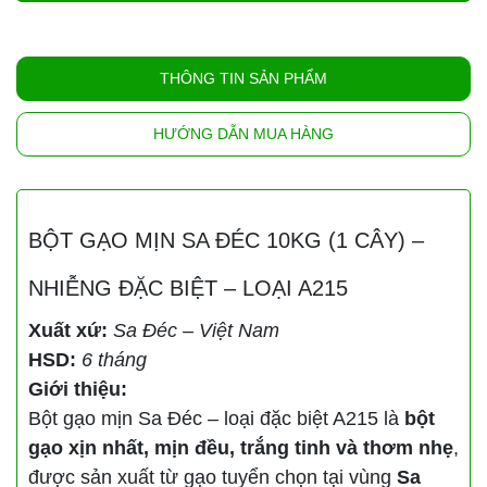
THÔNG TIN SẢN PHẨM
HƯỚNG DẪN MUA HÀNG
BỘT GẠO MỊN SA ĐÉC 10KG (1 CÂY) –
NHIỄNG ĐẶC BIỆT – LOẠI A215
Xuất xứ:
Sa Đéc – Việt Nam
HSD:
6 tháng
Giới thiệu:
Bột gạo mịn Sa Đéc – loại đặc biệt A215 là
bột
gạo xịn nhất, mịn đều, trắng tinh và thơm nhẹ
,
được sản xuất từ gạo tuyển chọn tại vùng
Sa